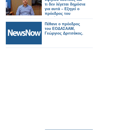
τι δεν λέγεται δημόσια
για αυτά – Εξηγεί ο
πρόεδρος του
Συλλόγου
Φαρμακοποιών
Πέθανε ο πρόεδρος
Μανώλης
του ΕΟΔΑΣΑΑΜ,
Κατσαράκης
Γεώργιος Δριτσάκος.