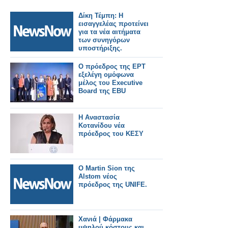
Δίκη Τέμπη: Η
εισαγγελέας προτείνει
για τα νέα αιτήματα
των συνηγόρων
υποστήριξης.
Ο πρόεδρος της ΕΡΤ
εξελέγη ομόφωνα
μέλος του Executive
Board της EBU
Η Αναστασία
Κοτανίδου νέα
πρόεδρος του ΚΕΣΥ
Ο Martin Sion της
Alstom νέος
πρόεδρος της UNIFE.
Χανιά | Φάρμακα
υψηλού κόστους και