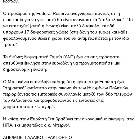
κρατών.
Ο πρόεδρος της Federal Reserve αναγνώρισε πάντως ότι η
διαδικασία για να γίνει αυτό θα είναι αναγκαστικά "πολύπλοκη": "Το
να επιτευχθεί (αυτή η ένωση) είναι πολύ δύσκολο, επειδή
υπάρχουν 17 διαφορετικές χώρες (στη ζώνη του ευρώ) και κάθε
φορολογούμενος θέλει η χώρα του να αντιμετωπίζεται με τον ίδιο
τρόπο".
Το Διεθνές Νομισματικό Ταμείο (ΔΝΤ) έχει επίσης πρόσφατα
απευθύνει έκκληση στην ευρωζώνη να πραγματοποιήσει μια
δημοσιονομική ένωση.
Ο Μπερνάνκι επανέλαβε επίσης ότι η κρίση στην Ευρώπη έχει
"σημαντικό" αντίκτυπο στην οικονομία των Ηνωμένων Πολιτειών,
περιορίζοντας τις εμπορικές συναλλαγές μεταξύ των δύο πλευρών
του Ατλαντικού και τροφοδοτώντας τις εντάσεις στις
χρηματοπιστωτικές αγορές.
Η κρίση στην Ευρώπη "επιβραδύνει την οικονομική ανάκαμψη" στις
ΗΠΑ, εκτίμησε τέλος ο κ. Μπερνάν
ΑΠΕ/ΜΠΕ, ΓΑΛΛΙΚΟ ΠΡΑΚΤΟΡΕΙΟ