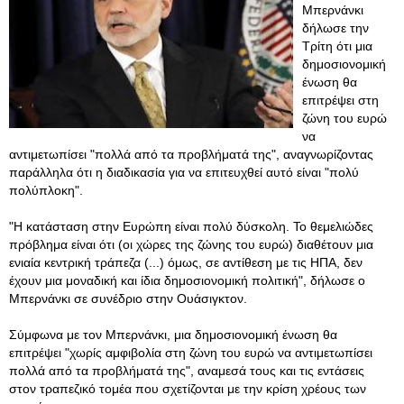
Μπερνάνκι
δήλωσε την
Τρίτη ότι μια
δημοσιονομική
ένωση θα
επιτρέψει στη
ζώνη του ευρώ
να
αντιμετωπίσει "πολλά από τα προβλήματά της", αναγνωρίζοντας
παράλληλα ότι η διαδικασία για να επιτευχθεί αυτό είναι "πολύ
πολύπλοκη".
"Η κατάσταση στην Ευρώπη είναι πολύ δύσκολη. Το θεμελιώδες
πρόβλημα είναι ότι (οι χώρες της ζώνης του ευρώ) διαθέτουν μια
ενιαία κεντρική τράπεζα (...) όμως, σε αντίθεση με τις ΗΠΑ, δεν
έχουν μια μοναδική και ίδια δημοσιονομική πολιτική", δήλωσε ο
Μπερνάνκι σε συνέδριο στην Ουάσιγκτον.
Σύμφωνα με τον Μπερνάνκι, μια δημοσιονομική ένωση θα
επιτρέψει "χωρίς αμφιβολία στη ζώνη του ευρώ να αντιμετωπίσει
πολλά από τα προβλήματά της", αναμεσά τους και τις εντάσεις
στον τραπεζικό τομέα που σχετίζονται με την κρίση χρέους των