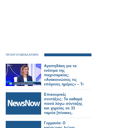
ΠΡΟΗΓΟΥΜΕΝΑ ΑΡΘΡΑ
Αγαπηδάκη για τα
ενέσιμα της
παχυσαρκίας:
«Ανακοινώσεις τις
επόμενες ημέρες» – Τι
θα γίνει με τους ήδη
ενταγμένους
Επικουρικές
δικαιούχους (video)
συντάξεις: Τα καθαρά
ποσά λόγω σύνταξης
και χηρείας σε 33
ταμεία [πίνακες.
Γερμανία: Ο
καύσωνας λιώνει