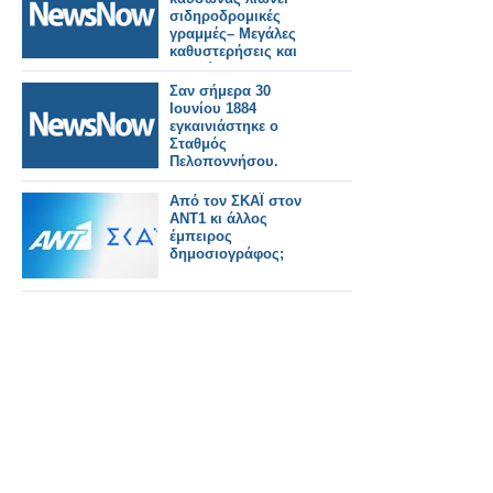
σιδηροδρομικές
γραμμές– Μεγάλες
καθυστερήσεις και
ακυρώσεις
δρομολογίων.
Σαν σήμερα 30
Ιουνίου 1884
εγκαινιάστηκε ο
Σταθμός
Πελοποννήσου.
Από τον ΣΚΑΪ στον
ΑΝΤ1 κι άλλος
έμπειρος
δημοσιογράφος;