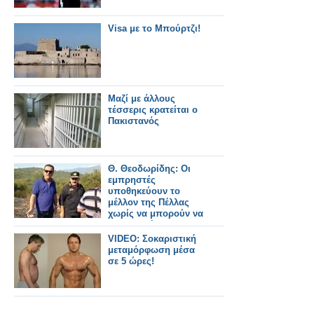
Visa με το Μπούρτζι!
Μαζί με άλλους
τέσσερις κρατείται ο
Πακιστανός
Θ. Θεοδωρίδης: Οι
εμπρηστές
υποθηκεύουν το
μέλλον της Πέλλας
χωρίς να μπορούν να
εξυπηρετήσουν τους
σκοπούς τους
VIDEO: Σοκαριστική
μεταμόρφωση μέσα
σε 5 ώρες!