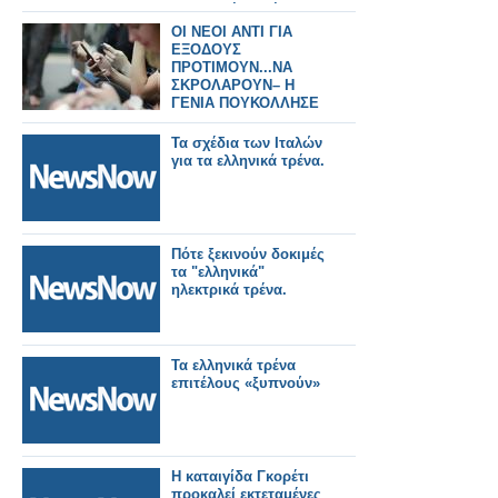
μεταφορές. Τρένο
εκτροχιάστηκε.
ΟΙ ΝΕΟΙ ΑΝΤΙ ΓΙΑ
ΕΞΟΔΟΥΣ
ΠΡΟΤΙΜΟΥΝ...ΝΑ
ΣΚΡΟΛΑΡΟΥΝ– Η
ΓΕΝΙΑ ΠΟΥΚΟΛΛΗΣΕ
ΜΕ ΤΗΝ A.I ΠΑΡΑ ΣΕ
ΑΝΘΡΩΠΟΥΣς
Τα σχέδια των Ιταλών
για τα ελληνικά τρένα.
Πότε ξεκινούν δοκιμές
τα "ελληνικά"
ηλεκτρικά τρένα.
Τα ελληνικά τρένα
επιτέλους «ξυπνούν»
Η καταιγίδα Γκορέτι
προκαλεί εκτεταμένες