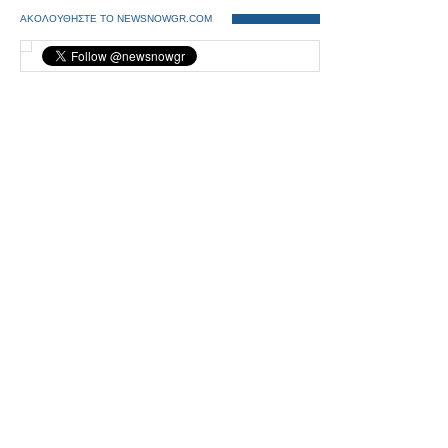
ΑΚΟΛΟΥΘΗΣΤΕ ΤΟ NEWSNOWGR.COM