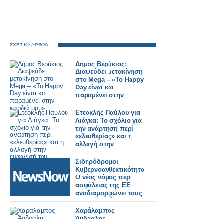
ΣΧΕΤΙΚΑ ΑΡΘΡΑ
Δήμος Βερύκιος:
Διαψεύδει μετακίνηση
στο Mega – «Το Happy
Day είναι και
παραμένει στην
καρδιά μου»
Ετεοκλής Παύλου για
Λιάγκα: Το σχόλιο για
την ανάρτηση περί
«ελευθερίας» και η
αλλαγή στην
εμφάνισή του
Σιδηρόδρομοι
Κυβερνοανθεκτικότητας:
Ο νέος νόμος περί
ασφάλειας της ΕΕ
αναδιαμορφώνει τους
ευρωπαϊκούς
σιδηροδρόμους το
Χαράλαμπος
2026
Άνδραλης,