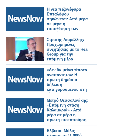
Η νέα πεζογέφυρα
Επταλόφου
σηκώνεται: Από μέρα
σε μέρα η
τοποθέτηση των
τμημάτων.
Στρατής Λιαρέλλης:
Προχωρημένες
συζητήσεις με το Real
Group για την
επόμενη μέρα
«Δεν θα μείνει τίποτα
αναπάντητο»: Η
πρώτη δημόσια
δήλωση
κατηγορουμένου στη
δίκη για τα Τέμπη .
Μετρό Θεσσαλονίκης:
«Επόμενη στάση
Καλαμαριά» - Από
μέρα σε μέρα η
πρώτη πιστοποίηση
της επέκτασης.
Ελβετία: Μόλις
πέρασε το 11.000ό