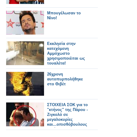
Μπουγέλωσαν το
Νίνο!
Εκκλησία στην
κατεχόμενη
Aμμόχωστο
χρησιμοποιέιται ως
τουαλέτα!
26χρονη
αυτοπυρπολήθηκε
στο Θιβέτ
ΣΤΟΙΧΕΙΑ ΣΟΚ για το
"κτήνος" της Πάρου -
Ζιγκολό σε
μεγαλοκυρίες
και...οπισθόβουλους
κυρίους με το
αζημίωτο ο