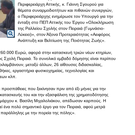
Περιφερειάρχη Αττικής, κ. Γιάννη Σγουρού για
θέματα συναρμοδιοτήτων και πιθανών συνεργιών,
ο Περιφερειάρχης ενημέρωσε τον Υπουργό για την
ένταξη στο ΠΕΠ Αττικής του Έργου «Ολοκλήρωση
της Ραλλείου Σχολής στον Πειραιά (Γυμνάσιο-
Λύκειο)», στον Άξονα Προτεραιότητας «Αειφόρος
Ανάπτυξη και Βελτίωση της Ποιότητας Ζωής».
260.000 Ευρώ, αφορά στην κατασκευή τριών νέων κτηρίων,
ος Σχολή Πειραιά. Το συνολικό εμβαδό δόμησης είναι περίπου
περιλαμβάνουν, μεταξύ άλλων, 26 αίθουσες διδασκαλίας,
κες, εργαστήρια φυσικοχημείας, τεχνολογίας και
εων κλπ.
 προσπάθειες που ξεκίνησαν πριν από έξι μήνες για την
 κατασκευής του και την εξασφάλιση της χρηματοδότησης
ημάρχου κ. Βασίλη Μιχαλολιάκου, απέδωσαν καρπούς. Η
 ένα πολύ σημαντικό έργο για τον Πειραιά, αφού μετρά
ς παράλληλης με την πορεία της πόλης».