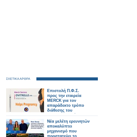
ΣΧΕΤΙΚΑ ΑΡΘΡΑ
Επιστολή Π.Φ.Σ.
προς την εταιρεία
MERCK για τον
απαράδεκτο τρόπο
διάθεσης του
φαρμακευτικού
σκευάσματος Ovitrelle
Νέα μελέτη ερευνητών
στα ιδιωτικά
αποκαλύπτει
φαρμακεία
μηχανισμό που
προστατεύει το