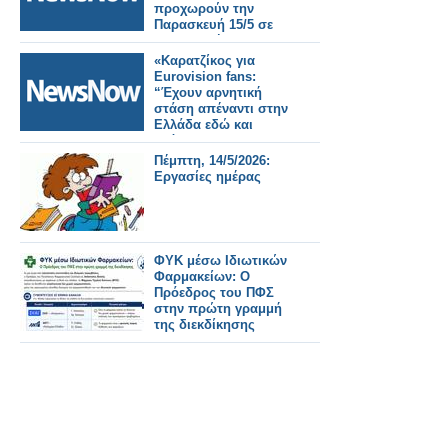
προχωρούν την
Παρασκευή 15/5 σε
συλλαλητήριο για τον
Οδοντωτό
«Καρατζίκος για
σιδηρόδρομο.
Eurovision fans:
“Έχουν αρνητική
στάση απέναντι στην
Ελλάδα εδώ και
χρόνια”»
Πέμπτη, 14/5/2026:
Εργασίες ημέρας
ΦΥΚ μέσω Ιδιωτικών
Φαρμακείων: Ο
Πρόεδρος του ΠΦΣ
στην πρώτη γραμμή
της διεκδίκησης