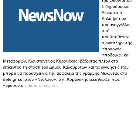
του Οδοντωτού
Σιδηρόδρομου
Διακοπτού –
Καλαβρύτων
προαναγγέλλει,
υπό
προϋποθέσεις,
ο αναπληρωτής
Υπουργός
Υποδομών και
Μεταφορών, Κωνσταντίνος Κυρανάκης, βάζοντας πλέον στο
επίκεντρο τη στάση του Δήμου Καλαβρύτων και τις εγγυήσεις που
μπορεί να παράσχει για την ασφάλεια της γραμμής.Μιλώντας στο
dete.gr και στον «Νεολόγο», ο κ. Κυρανάκης ξεκαθαρίζει πως
«εφόσον ο
sidirodromikanea