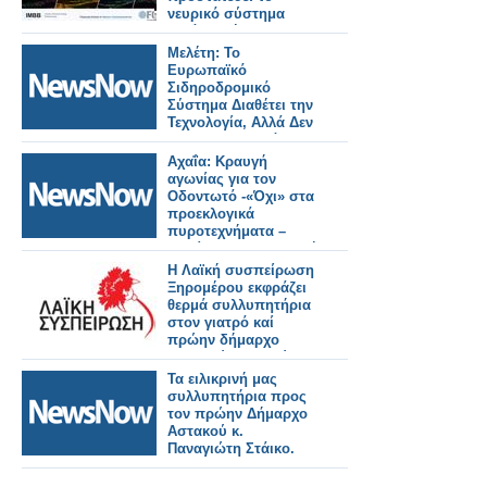
νευρικό σύστημα
κατά τη γήρανση και
προάγει τη μακροζωία
Μελέτη: Το
Ευρωπαϊκό
Σιδηροδρομικό
Σύστημα Διαθέτει την
Τεχνολογία, Αλλά Δεν
Έχει Χρηματοδότηση
Και Συντονισμό.
Αχαΐα: Κραυγή
αγωνίας για τον
Οδοντωτό -«Όχι» στα
προεκλογικά
πυροτεχνήματα –
Απαίτηση για ασφαλή
λύση.
Η Λαϊκή συσπείρωση
Ξηρομέρου εκφράζει
θερμά συλλυπητήρια
στον γιατρό καί
πρώην δήμαρχο
Αστακού Παναγιώτη
Στάικου
Τα ειλικρινή μας
συλλυπητήρια προς
τον πρώην Δήμαρχο
Αστακού κ.
Παναγιώτη Στάικο.