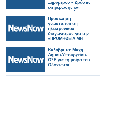
Ξηρομέρου – Δράσεις
ενημέρωσης και
ευαισθητοποίησης σε
σχολεία.
Πρόσκληση –
γνωστοποίηση
ηλεκτρονικού
διαγωνισμού για την
«ΠΡΟΜΗΘΕΙΑ ΜΗ
ΜΟΝΙΜΟΥ
ΕΞΟΠΛΙΣΜΟΥ ΓΙΑ ΤΗ
Καλάβρυτα: Μάχη
ΒΕΛΤΙΩΣΗ ΤΗΣ
Δήμου-Υπουργείου-
ΠΡΟΣΒΑΣΙΜΟΤΗΤΑΣ
ΟΣΕ για τη μοίρα του
ΣΕ ΠΑΡΑΛΙΕΣ ΤΟΥ
Οδοντωτού.
ΔΗΜΟΥ
ΞΗΡΟΜΕΡΟΥ».