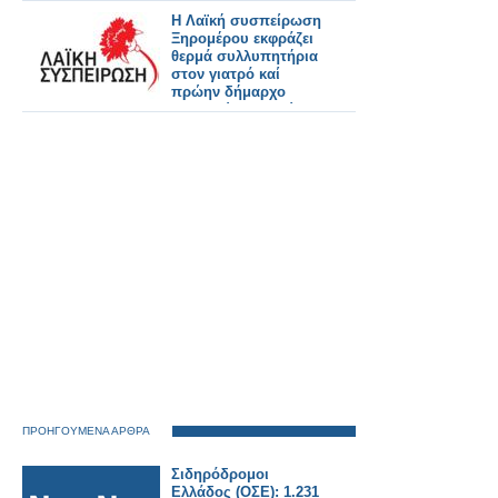
Η Λαϊκή συσπείρωση
Ξηρομέρου εκφράζει
θερμά συλλυπητήρια
στον γιατρό καί
πρώην δήμαρχο
Αστακού Παναγιώτη
Στάικου
ΠΡΟΗΓΟΥΜΕΝΑ ΑΡΘΡΑ
Σιδηρόδρομοι
Ελλάδος (ΟΣΕ): 1.231