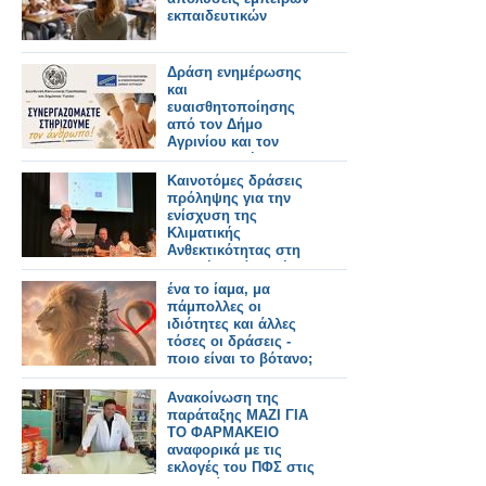
εκπαιδευτικών
Δράση ενημέρωσης
και
ευαισθητοποίησης
από τον Δήμο
Αγρινίου και τον
ΣΕΕΔΑ με μήνυμα
«Συνεργαζόμαστε –
Καινοτόμες δράσεις
Στηρίζουμε τον
πρόληψης για την
άνθρωπο»
ενίσχυση της
Κλιματικής
Ανθεκτικότητας στη
Δυτική Ελλάδα μέσω
του έργου LIFE-IP
ένα το ίαμα, μα
AdaptInGR
πάμπολλες οι
ιδιότητες και άλλες
τόσες οι δράσεις -
ποιο είναι το βότανο;
Ανακοίνωση της
παράταξης ΜΑΖΙ ΓΙΑ
ΤΟ ΦΑΡΜΑΚΕΙΟ
αναφορικά με τις
εκλογές του ΠΦΣ στις
28 Ιουνίου 2026