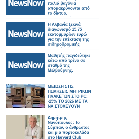
παλιά βαγόνια
απομακρύνονται από
το δίκτυο,
απελευθερώνοντας
κρίσιμους χώρους και
Η Αλβανία ξεκινά
ενισχύοντας την
διαγωνισμό 15,75
ασφάλεια των
εκατομμυρίων ευρώ
εγκαταστάσεων.
για την επέκταση της
σιδηροδρομικής
γραμμής Τίρανα-
Δυρράχιο.
Μαθητής παγιδεύτηκε
κάτω από τρένο σε
σταθμό της
Μελβούρνης.
ΜΕΙΩΣΗ ΣΤΙΣ
ΠΩΛΗΣΕΙΣ ΜΗΤΡΙΚΩΝ
ΠΛΑΚΕΤΩΝ ΣΤΟ PC:
-25% TO 2026 ME TA
NA ΣΤΟΧΕΥΟΥΝ
ΣΤΗΝ AI
Δημήτρης
Νανόπουλος: Το
Σύμπαν, ο άνθρωπος
και μια πορτοκαλάδα
στο Harvard Club