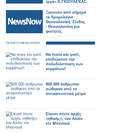
έργα» Κ.ΓΚΙΟΥΛΕΚΑΣ:
«Η Θεσσαλονίκη
αλλάζει σελίδα»
Ξεκινούν από σήμερα
τα δρομολόγια
Θεσσαλονίκη -Σίνδος
- Θεσσαλονίκη για
φοιτητές
ΠΡΟΗΓΟΥΜΕΝΑ ΑΡΘΡΑ
Να ποιοι και γιατί,
επιδιώκουν την
πολυδιάσπαση των
κομμάτων!
800.000 άνθρωποι
σώθηκαν από τα
αντικαπνιστικά μέτρα
Είκοσι πέντε αρχές
«ηθικής», του Αλαίν
ντε Μπενουά