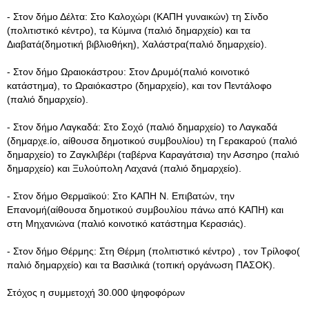
- Στον δήμο Δέλτα: Στο Καλοχώρι (ΚΑΠΗ γυναικών) τη Σίνδο
(πολιτιστικό κέντρο), τα Κύμινα (παλιό δημαρχείο) και τα
Διαβατά(δημοτική βιβλιοθήκη), Χαλάστρα(παλιό δημαρχείο).
- Στον δήμο Ωραιοκάστρου: Στον Δρυμό(παλιό κοινοτικό
κατάστημα), το Ωραιόκαστρο (δημαρχείο), και τον Πεντάλοφο
(παλιό δημαρχείο).
- Στον δήμο Λαγκαδά: Στο Σοχό (παλιό δημαρχείο) το Λαγκαδά
(δημαρχε.ίο, αίθουσα δημοτικού συμβουλίου) τη Γερακαρού (παλιό
δημαρχείο) το Ζαγκλιβέρι (ταβέρνα Καραγάτσια) την Ασσηρο (παλιό
δημαρχείο) και Ξυλούπολη Λαχανά (παλιό δημαρχείο).
- Στον δήμο Θερμαϊκού: Στο ΚΑΠΗ Ν. Επιβατών, την
Επανομή(αίθουσα δημοτικού συμβουλίου πάνω από ΚΑΠΗ) και
στη Μηχανιώνα (παλιό κοινοτικό κατάστημα Κερασιάς).
- Στον δήμο Θέρμης: Στη Θέρμη (πολιτιστικό κέντρο) , τον Τρίλοφο(
παλιό δημαρχείο) και τα Βασιλικά (τοπική οργάνωση ΠΑΣΟΚ).
Στόχος η συμμετοχή 30.000 ψηφοφόρων