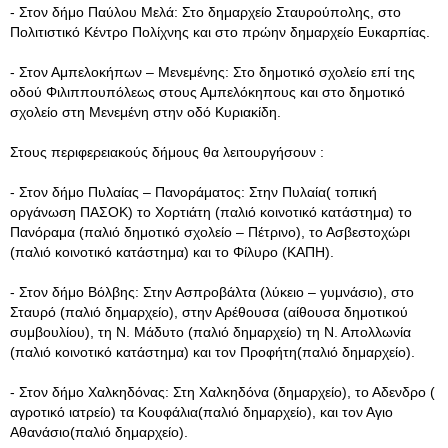
- Στον δήμο Παύλου Μελά: Στο δημαρχείο Σταυρούπολης, στο
Πολιτιστικό Κέντρο Πολίχνης και στο πρώην δημαρχείο Ευκαρπίας.
- Στον Αμπελοκήπων – Μενεμένης: Στο δημοτικό σχολείο επί της
οδού Φιλιππουπόλεως στους Αμπελόκηπους και στο δημοτικό
σχολείο στη Μενεμένη στην οδό Κυριακίδη.
Στους περιφερειακούς δήμους θα λειτουργήσουν :
- Στον δήμο Πυλαίας – Πανοράματος: Στην Πυλαία( τοπική
οργάνωση ΠΑΣΟΚ) το Χορτιάτη (παλιό κοινοτικό κατάστημα) το
Πανόραμα (παλιό δημοτικό σχολείο – Πέτρινο), το Ασβεστοχώρι
(παλιό κοινοτικό κατάστημα) και το Φίλυρο (ΚΑΠΗ).
- Στον δήμο Βόλβης: Στην Ασπροβάλτα (λύκειο – γυμνάσιο), στο
Σταυρό (παλιό δημαρχείο), στην Αρέθουσα (αίθουσα δημοτικού
συμβουλίου), τη Ν. Μάδυτο (παλιό δημαρχείο) τη Ν. Απολλωνία
(παλιό κοινοτικό κατάστημα) και τον Προφήτη(παλιό δημαρχείο).
- Στον δήμο Χαλκηδόνας: Στη Χαλκηδόνα (δημαρχείο), το Αδενδρο (
αγροτικό ιατρείο) τα Κουφάλια(παλιό δημαρχείο), και τον Αγιο
Αθανάσιο(παλιό δημαρχείο).