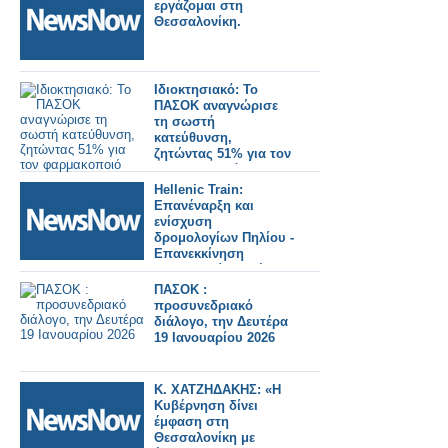
εργάζομαι στη
Θεσσαλονίκη.
Ιδιοκτησιακό: Το
ΠΑΣΟΚ αναγνώρισε
τη σωστή
κατεύθυνση,
ζητώντας 51% για τον
φαρμακοποιό
Hellenic Train:
Επανέναρξη και
ενίσχυση
δρομολογίων Πηλίου -
Επανεκκίνηση
Θεσσαλονίκη - Σέρρες
- Θεσσαλονίκη
ΠΑΣΟΚ :
προσυνεδριακό
διάλογο, την Δευτέρα
19 Ιανουαρίου 2026
Κ. ΧΑΤΖΗΔΑΚΗΣ: «Η
Κυβέρνηση δίνει
έμφαση στη
Θεσσαλονίκη με