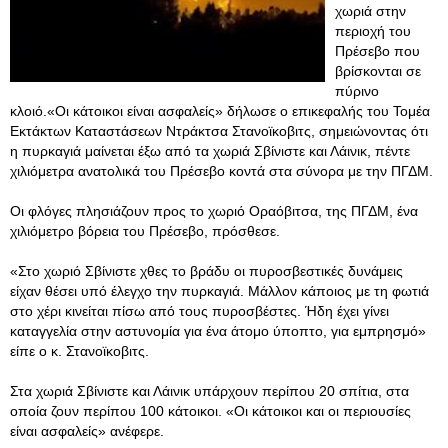
χωριά στην
περιοχή του
Πρέσεβο που
βρίσκονται σε
πύρινο
κλοιό.«Οι κάτοικοι είναι ασφαλείς» δήλωσε ο επικεφαλής του Τομέα
Εκτάκτων Καταστάσεων Ντράκτσα Στανοϊκοβιτς, σημειώνοντας ότι
η πυρκαγιά μαίνεται έξω από τα χωριά Σβίνιστε και Λάινικ, πέντε
χιλιόμετρα ανατολικά του Πρέσεβο κοντά στα σύνορα με την ΠΓΔΜ.
Οι φλόγες πλησιάζουν προς το χωριό Οραόβιτσα, της ΠΓΔΜ, ένα
χιλιόμετρο βόρεια του Πρέσεβο, πρόσθεσε.
«Στο χωριό Σβίνιστε χθες το βράδυ οι πυροσβεστικές δυνάμεις
είχαν θέσει υπό έλεγχο την πυρκαγιά. Μάλλον κάποιος με τη φωτιά
στο χέρι κινείται πίσω από τους πυροσβέστες. Ήδη έχει γίνει
καταγγελία στην αστυνομία για ένα άτομο ύποπτο, για εμπρησμό»
είπε ο κ. Στανοϊκοβιτς.
Στα χωριά Σβίνιστε και Λάινικ υπάρχουν περίπου 20 σπίτια, στα
οποία ζουν περίπου 100 κάτοικοι. «Οι κάτοικοι και οι περιουσίες
είναι ασφαλείς» ανέφερε.