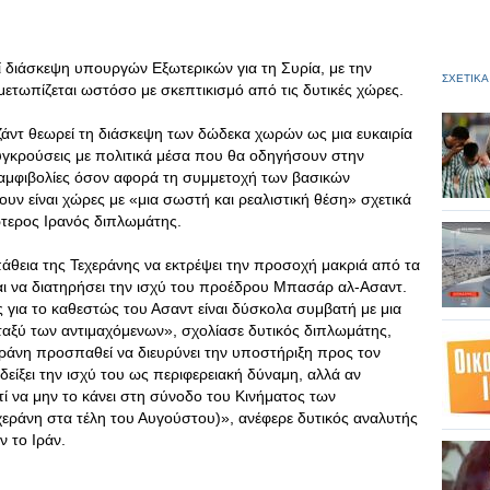
εί διάσκεψη υπουργών Εξωτερικών για τη Συρία, με την
ΣΧΕΤΙΚΑ
μετωπίζεται ωστόσο με σκεπτικισμό από τις δυτικές χώρες.
άντ θεωρεί τη διάσκεψη των δώδεκα χωρών ως μια ευκαιρία
 συγκρούσεις με πολιτικά μέσα που θα οδηγήσουν στην
αμφιβολίες όσον αφορά τη συμμετοχή των βασικών
υν είναι χώρες με «μια σωστή και ρεαλιστική θέση» σχετικά
τερος Ιρανός διπλωμάτης.
άθεια της Τεχεράνης να εκτρέψει την προσοχή μακριά από τα
αι να διατηρήσει την ισχύ του προέδρου Μπασάρ αλ-Ασαντ.
 για το καθεστώς του Ασαντ είναι δύσκολα συμβατή με μια
αξύ των αντιμαχόμενων», σχολίασε δυτικός διπλωμάτης,
εράνη προσπαθεί να διευρύνει την υποστήριξη προς τον
δείξει την ισχύ του ως περιφερειακή δύναμη, αλλά αν
ατί να μην το κάνει στη σύνοδο του Κινήματος των
εράνη στα τέλη του Αυγούστου)», ανέφερε δυτικός αναλυτής
ν το Ιράν.