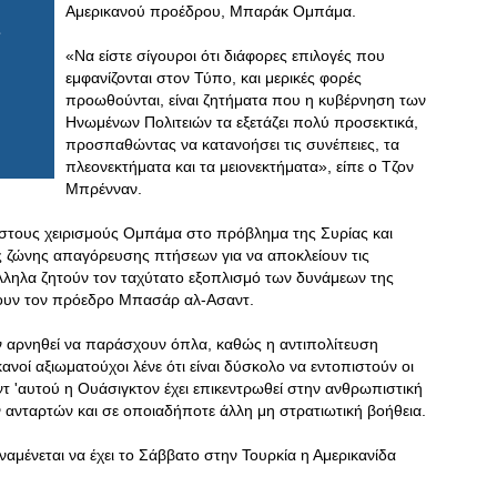
Αμερικανού προέδρου, Μπαράκ Ομπάμα.
«Να είστε σίγουροι ότι διάφορες επιλογές που
εμφανίζονται στον Τύπο, και μερικές φορές
προωθούνται, είναι ζητήματα που η κυβέρνηση των
Ηνωμένων Πολιτειών τα εξετάζει πολύ προσεκτικά,
προσπαθώντας να κατανοήσει τις συνέπειες, τα
πλεονεκτήματα και τα μειονεκτήματα», είπε ο Τζον
Μπρένναν.
 στους χειρισμούς Ομπάμα στο πρόβλημα της Συρίας και
ς ζώνης απαγόρευσης πτήσεων για να αποκλείουν τις
λληλα ζητούν τον ταχύτατο εξοπλισμό των δυνάμεων της
ψουν τον πρόεδρο Μπασάρ αλ-Ασαντ.
υν αρνηθεί να παράσχουν όπλα, καθώς η αντιπολίτευση
κανοί αξιωματούχοι λένε ότι είναι δύσκολο να εντοπιστούν οι
 'αυτού η Ουάσιγκτον έχει επικεντρωθεί στην ανθρωπιστική
ν ανταρτών και σε οποιαδήποτε άλλη μη στρατιωτική βοήθεια.
ναμένεται να έχει το Σάββατο στην Τουρκία η Αμερικανίδα