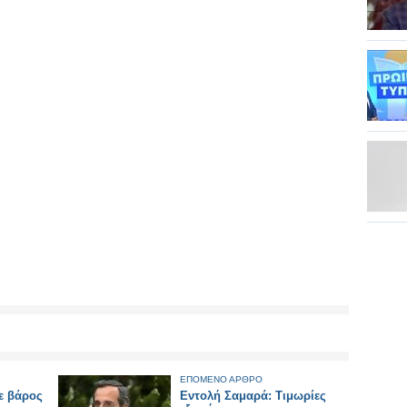
ΕΠΟΜΕΝΟ ΑΡΘΡΟ
ε βάρος
Εντολή Σαμαρά: Τιμωρίες