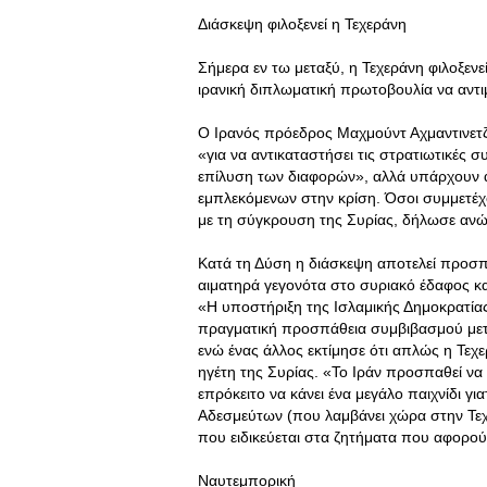
Διάσκεψη φιλοξενεί η Τεχεράνη
Σήμερα εν τω μεταξύ, η Τεχεράνη φιλοξεν
ιρανική διπλωματική πρωτοβουλία να αντι
Ο Ιρανός πρόεδρος Μαχμούντ Αχμαντινετζ
«για να αντικαταστήσει τις στρατιωτικές
επίλυση των διαφορών», αλλά υπάρχουν 
εμπλεκόμενων στην κρίση. Όσοι συμμετέχο
με τη σύγκρουση της Συρίας, δήλωσε ανώ
Κατά τη Δύση η διάσκεψη αποτελεί προσπ
αιματηρά γεγονότα στο συριακό έδαφος κ
«Η υποστήριξη της Ισλαμικής Δημοκρατίας
πραγματική προσπάθεια συμβιβασμού μετ
ενώ ένας άλλος εκτίμησε ότι απλώς η Τεχ
ηγέτη της Συρίας. «Το Ιράν προσπαθεί να 
επρόκειτο να κάνει ένα μεγάλο παιχνίδι γι
Αδεσμεύτων (που λαμβάνει χώρα στην Τεχ
που ειδικεύεται στα ζητήματα που αφορού
Ναυτεμπορική