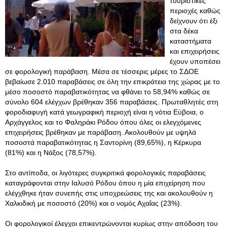
τουριστικές
περιοχές καθώς
δείχνουν ότι έξι
στα δέκα
καταστήματα
και επιχειρήσεις
έχουν υποπέσει
σε φορολογική παράβαση. Μέσα σε τέσσερις μέρες το ΣΔΟΕ
βεβαίωσε 2.010 παραβάσεις σε όλη την επικράτεια της χώρας με το
μέσο ποσοστό παραβατικότητας να φθάνει το 58,94% καθώς σε
σύνολο 604 ελέγχων βρέθηκαν 356 παραβάσεις. Πρωταθλητές στη
φοροδιαφυγή κατά γεωγραφική περιοχή είναι η νότια Εύβοια, ο
Αρχάγγελος και το Φαληράκι Ρόδου όπου όλες οι ελεγχόμενες
επιχειρήσεις βρέθηκαν με παράβαση. Ακολουθούν με υψηλά
ποσοστά παραβατικότητας η Σαντορίνη (89,65%), η Κέρκυρα
(81%) και η Νάξος (78,57%).
Στο αντίποδα, οι λιγότερες συγκριτικά φορολογικές παραβάσεις
καταγράφονται στην Ιαλυσό Ρόδου όπου η μία επιχείρηση που
ελέγχθηκε ήταν συνεπής στις υποχρεώσεις της και ακολουθούν η
Χαλκιδική με ποσοστό (20%) και ο νομός Αχαΐας (23%).
Οι φορολογικοί έλεγχοι επικεντρώνονται κυρίως στην απόδοση του