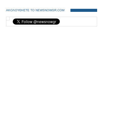
ΑΚΟΛΟΥΘΗΣΤΕ ΤΟ NEWSNOWGR.COM