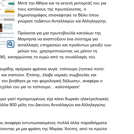
Μετά την Αθήνα και τα εκτενή ρεπορτάζ του για
τους κατοίκους της πρωτεύουσας, ο
δημοσιογράφος επισκέφτηκε το Βόλο όπου
γνώρισε τοΔίκτυο Ανταλλαγών και Αλληλεγγύης.
Πρόκειται για μια πρωτοβουλία κατοίκων της
Μαγνησία να αναπτύξουν ένα σύστημα για
ανταλλαγές υπηρεσιών και προϊόντων μεταξύ των
μελών του, χρησιμοποιώντας ως μέσον τη
Μ), καταργώντας το ευρώ από τις συναλλαγές του.
αυρίδης αγόρασε φρέσκα αυγά, τσίπουρο (τοπικό ποτό:
α και σαπούνι. Επίσης, έλαβε νομικές συμβουλές και
υ τον βοήθησε με την φορολογική δήλωση», αναφέρει ο
χόλιό του για το τσίπουρο... καλοπέρασε!
υρώ γιατί προηγουμένως είχε κάνει δωρεάν ηλεκτρολογικές
α άλλα 800 μέλη του Δικτύου Ανταλλαγών και Αλληλεγγύης
ος αναφέρει εντυπωσιασμένος πολλά άλλα παραδείγματα
είνοντας με μια φράση της Μαρίας Χούπη, από τα πρώτα