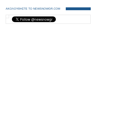
ΑΚΟΛΟΥΘΗΣΤΕ ΤΟ NEWSNOWGR.COM