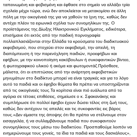
ταπεινωμένη και φοβισμένη και έφθασε στο σημείο να αλλάξει τρία
σχολεία μέχρι τώρα, ενώ δεν αποκλείεται να μετακομίσει σε άλλη
πόλη με την οικογένειά της για να χαθούν τα ίχνη της, καθώς δεν
αντέχει πλέον τα ειρωνικά σχόλια των συνομηλίκων της. Ο
προϊστάμενος της Δίωξης Ηλεκτρονικού Εγκλήματος, ειδικότερα,
επισήμανε ότι εκτός από την παιδική πορνογραφία
πολλαπλασιάζονται στην Ελλάδα τα κρούσματα του διαδικτυακού
εκφοβισμού, που στοχεύει στον εκφοβισμό, την απειλή, τη
διαπόμπευση ή την παρενόχληση παιδιών, προεφήβων και
εφήβων, με την κοινοποίηση κακόβουλων ή συκοφαντικών βίντεο,
ή φωτογραφικού υλικού ή ακόμα και φωτομοντάζ.Πρόσθεσε,
μάλιστα, ότι οι επιπτώσεις από την ανάρτηση εκφοβιστικών
μηνυμάτων στο διαδίκτυο μπορεί να είναι τραγικές και για το λόγο
αυτό τα παιδιά και οι έφηβοι θύματα θα πρέπει να υποστηρίζονται
από τις οικογένειές τους.Τα κορίτσια είναι πιό ευάλωτα από τα
αγόρια σε τέτοιες επιθέσεις, σημείωσε ο κ. Σφακανάκης και
συμπλήρωσε ότι πολλοί έφηβοι έχουν δώσει τέλος στη ζωή τους,
καθώς δεν αντέχουν τις απειλές και τις συκοφαντίες εις βάρος
τους.«Δεν είμαστε της άποψης ότι θα πρέπει να στέλνουμε στον
εισαγγελέα, ή να συλλαμβάνουμε παιδιά που συκοφαντούν
συνομηλίκους τους μέσω του διαδικτύου. Προσπαθούμε λοιπόν να
ενημερώνουμε τους γονείς, τα ίδια τα παιδιά και τους δασκάλους»,