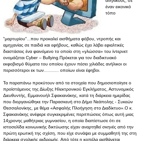
ανήλικους, σε
έναν εικονικό
τόπο
"μαρτυρίου"...που προκαλεί αισθήματα φόβου, ντροπής και
αμηχανίας σε παιδιά και εφήβους, καθώς έχει λάβει εφιαλτικές
διαστάσεις ένα φαινόμενο το οποίο στη «γλώσσα» του ίντερνετ
ονομάζεται Cyber – Bullying.Πρόκεται για τον διαδικτυακό
εκφοβισμό θύματα του οποίου έχουν πέσει χιλιάδες ανήλικοι οι
περισσότεροι εκ των............ οποίων είναι έφηβοι.
Τα παραπάνω προκύτουν από τα στοιχεία που δημοσιοποίησε ο
προϊστάμενος της Δίωξης Ηλεκτρονικού Εγκλήματος, Αστυνομικός
Διευθυντής, Εμμανουήλ Σφακιανάκης, κατά τη διάρκεια ημερίδας
που διοργανώθηκε την Παρασκευή στο Δήμο Νεάπολης - Συκεών
Θεσσαλονίκης, με θέμα «Ασφαλής Πλοήγηση στο Διαδίκτυο».Ο κ.
Σφακιανάκης ανέφερε συγκεκριμένες περιτπώσεις όπως αυτή μιας
14χρονης μαθήτριας γυμνασίου, η οποία διαπίστωσε ότι σε
ιστοσελίδα κοινωνικής δικτύωσης είχαν αναρτηθεί σκηνές από την
πρώτη ερωτική της σχέση, που είχε συνάψει με συμμαθητή της στη
διάρκεια σχολικής εκδρομής
. Από τότε η κοπέλα αισθάνεται