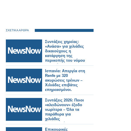
ΣΧΕΤΙΚΑ ΑΡΘΡΑ
Συντάξεις χηρείας:
«Ανάσα» για χιλιάδες
δικαιούχους η
κατάργηση της
περικοπής του νόμου
Κατρούγκαλου –
Παραδείγματα.
Ισπανία: Απεργία στη
Renfe με 320
ακυρώσεις τρένων –
Χιλιάδες επιβάτες
επηρεασμένοι.
Συντάξεις 2026: Ποιοι
«κλειδώνουν» έξοδο
νωρίτερα – Όλα τα
παράθυρα για
χιλιάδες
ασφαλισμένους
Επικουρικές