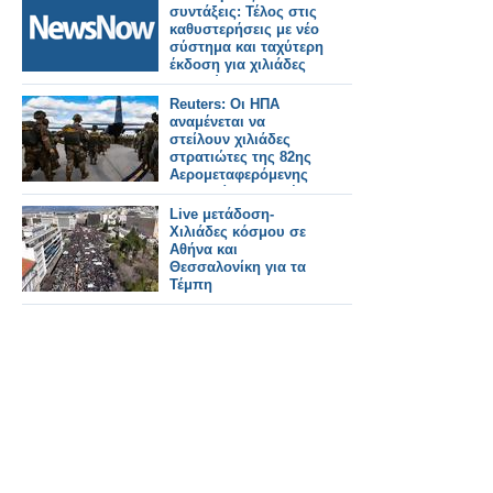
συντάξεις: Τέλος στις
καθυστερήσεις με νέο
σύστημα και ταχύτερη
έκδοση για χιλιάδες
δικαιούχους.
Reuters: Οι ΗΠΑ
αναμένεται να
στείλουν χιλιάδες
στρατιώτες της 82ης
Αερομεταφερόμενης
Μεραρχίας στη Μέση
Ανατολή
Live μετάδοση-
Χιλιάδες κόσμου σε
Αθήνα και
Θεσσαλονίκη για τα
Τέμπη