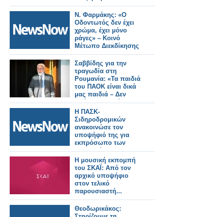
Έλληνα
φαρμακοποιού
Ν. Φαρμάκης: «Ο
Οδοντωτός δεν έχει
χρώμα, έχει μόνο
ράγες» – Κοινό
Μέτωπο Διεκδίκησης
Σαββίδης για την
τραγωδία στη
Ρουμανία: «Τα παιδιά
του ΠΑΟΚ είναι δικά
μας παιδιά – Δεν
αφήνουμε κανέναν
μόνο»
Η ΠΑΣΚ-
Σιδηροδρομικών
ανακοινώσε τον
υποψήφιό της για
εκπρόσωπο των
εργαζομένων στη
διοίκηση του ΟΣΕ
Η μουσική εκπομπή
του ΣΚΑΪ: Από τον
αρχικό υποψήφιο
στον τελικό
παρουσιαστή...
Θεοδωρικάκος:
Στηρίζουμε τη