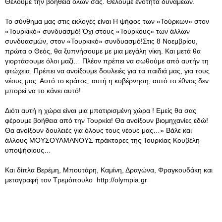
Θέλουμε την βοήθεια όλων σας. Θέλουμε ενότητα δυνάμεων.
Το σύνθημα μας στις εκλογές είναι Η ψήφος των «Τούρκων» στον
«Τουρκικό» συνδυασμό! Όχι στους «Τούρκους» των άλλων
συνδυασμών, στον «Τουρκικό» συνδυασμό!Στις 8 Νοεμβρίου,
πρώτα ο Θεός, θα ξυπνήσουμε με μια μεγάλη νίκη. Και μετά θα
γιορτάσουμε όλοι μαζί… Πλέον πρέπει να σωθούμε από αυτήν τη
φτώχεια. Πρέπει να ανοίξουμε δουλειές για τα παιδιά μας, για τους
νέους μας. Αυτό το κράτος, αυτή η κυβέρνηση, αυτό το έθνος δεν
μπορεί να το κάνει αυτό!
Διότι αυτή η χώρα είναι μια μπατιρισμένη χώρα ! Εμείς θα σας
φέρουμε βοήθεια από την Τουρκία! Θα ανοίξουν βιομηχανίες εδώ!
Θα ανοίξουν δουλειές για όλους τους νέους μας…» Βάλε και
άλλους ΜΟΥΣΟΥΛΜΑΝΟΥΣ πράκτορες της Τουρκίας Κουβέλη
υποψήφιους…
Και δίπλα Βερέμη, Μπουτάρη, Καμίνη, Δραγώνα, Φραγκουδάκη και
μεταγραφή τον Τρεμόπουλο http://olympia.gr