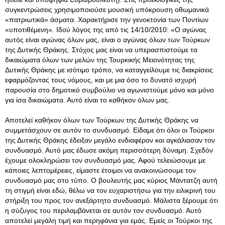
συγκεντρώσεις χρησιμοποιούσε μουσική υπόκρουση οθωμανικά
«πατριωτικά» άσματα. Χαρακτήρισε την γενοκτονία των Ποντίων
«υποτιθέμενη». Ιδού λόγος της από τις 14/10/2010: «Ο αγώνας
αυτός είναι αγώνας όλων μας, είναι ο αγώνας όλων των Τούρκων
της Δυτικής Θράκης. Στόχος μας είναι να υπερασπιστούμε τα
δικαιώματα όλων των μελών της Τουρκικής Μειονότητας της
Δυτικής Θράκης με ισότιμο τρόπο, να καταγγείλουμε τις διακρίσεις
εφαρμόζοντας τους νόμους, και με μια όσο το δυνατό ισχυρή
παρουσία στο δημοτικό συμβούλιο να αγωνιστούμε μόνο και μόνο
για ίσα δικαιώματα. Αυτό είναι το καθήκον όλων μας.
Αποτελεί καθήκον όλων των Τούρκων της Δυτικής Θράκης να
συμμετάσχουν σε αυτόν το συνδυασμό. Είδαμε ότι όλοι οι Τούρκοι
της Δυτικής Θράκης έδειξαν μεγάλο ενδιαφέρον και αγκάλιασαν τον
συνδυασμό. Αυτό μας έδωσε ακόμη περισσότερη δύναμη. Σχεδόν
έχουμε ολοκληρώσει τον συνδυασμό μας. Αφού τελειώσουμε με
κάποιες λεπτομέρειες, είμαστε έτοιμοι να ανακοινώσουμε τον
συνδυασμό μας στο τύπο. Ο βουλευτής μας κύριος Μάντατζη αυτή
τη στιγμή είναι εδώ, θέλω να τον ευχαριστήσω για την ειλικρινή του
στήριξη του προς τον ανεξάρτητο συνδυασμό. Μάλιστα ξέρουμε ότι
η σύζυγος του περιλαμβάνεται σε αυτόν τον συνδυασμό. Αυτό
αποτελεί μεγάλη τιμή και περηφάνια για εμάς. Εμείς οι Τούρκοι της