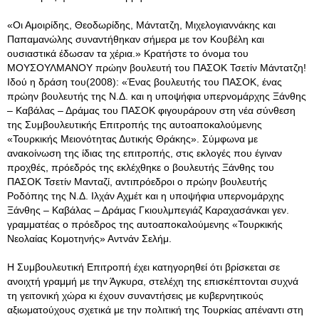
«Οι Αμοιρίδης, Θεοδωρίδης, Μάντατζη, Μιχελογιαννάκης και
Παπαμανώλης συναντήθηκαν σήμερα με τον Κουβέλη και
ουσιαστικά έδωσαν τα χέρια.» Κρατήστε το όνομα του
ΜΟΥΣΟΥΛΜΑΝΟΥ πρώην βουλευτή του ΠΑΣΟΚ Τσετίν Μάντατζη!
Ιδού η δράση του(2008): «Ένας βουλευτής του ΠΑΣΟΚ, ένας
πρώην βουλευτής της Ν.Δ. και η υποψήφια υπερνομάρχης Ξάνθης
– Καβάλας – Δράμας του ΠΑΣΟΚ φιγουράρουν στη νέα σύνθεση
της Συμβουλευτικής Επιτροπής της αυτοαποκαλούμενης
«Τουρκικής Μειονότητας Δυτικής Θράκης». Σύμφωνα με
ανακοίνωση της ίδιας της επιτροπής, στις εκλογές που έγιναν
προχθές, πρόεδρός της εκλέχθηκε ο βουλευτής Ξάνθης του
ΠΑΣΟΚ Τσετίν Μανταζί, αντιπρόεδροι ο πρώην βουλευτής
Ροδόπης της Ν.Δ. Ιλχάν Αχμέτ και η υποψήφια υπερνομάρχης
Ξάνθης – Καβάλας – Δράμας Γκιουλμπεγιάζ Καραχασάνκαι γεν.
γραμματέας ο πρόεδρος της αυτοαποκαλούμενης «Τουρκικής
Νεολαίας Κομοτηνής» Αντνάν Σελήμ.
Η Συμβουλευτική Επιτροπή έχει κατηγορηθεί ότι βρίσκεται σε
ανοιχτή γραμμή με την Άγκυρα, στελέχη της επισκέπτονται συχνά
τη γειτονική χώρα κι έχουν συναντήσεις με κυβερνητικούς
αξιωματούχους σχετικά με την πολιτική της Τουρκίας απέναντι στη