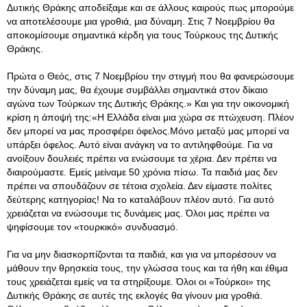
Δυτικής Θράκης αποδείξαμε και σε άλλους καιρούς πως μπορούμε
να αποτελέσουμε μια γροθιά, μια δύναμη. Στις 7 Νοεμβρίου θα
αποκομίσουμε σημαντικά κέρδη για τους Τούρκους της Δυτικής
Θράκης.
Πρώτα ο Θεός, στις 7 Νοεμβρίου την στιγμή που θα φανερώσουμε
την δύναμη μας, θα έχουμε συμβάλλει σημαντικά στον δίκαιο
αγώνα των Τούρκων της Δυτικής Θράκης.» Και για την οικονομική
κρίση η άποψή της:«Η Ελλάδα είναι μια χώρα σε πτώχευση. Πλέον
δεν μπορεί να μας προσφέρει όφελος.Μόνο μεταξύ μας μπορεί να
υπάρξει όφελος. Αυτό είναι ανάγκη να το αντιληφθούμε. Για να
ανοίξουν δουλειές πρέπει να ενώσουμε τα χέρια. Δεν πρέπει να
διαιρούμαστε. Εμείς μείναμε 50 χρόνια πίσω. Τα παιδιά μας δεν
πρέπει να σπουδάζουν σε τέτοια σχολεία. Δεν είμαστε πολίτες
δεύτερης κατηγορίας! Να το καταλάβουν πλέον αυτό. Για αυτό
χρειάζεται να ενώσουμε τις δυνάμεις μας. Όλοι μας πρέπει να
ψηφίσουμε τον «τουρκικό» συνδυασμό.
Για να μην διασκορπίζονται τα παιδιά, και για να μπορέσουν να
μάθουν την θρησκεία τους, την γλώσσα τους και τα ήθη και έθιμα
τους χρειάζεται εμείς να τα στηρίξουμε. Όλοι οι «Τούρκοι» της
Δυτικής Θράκης σε αυτές της εκλογές θα γίνουν μια γροθιά.