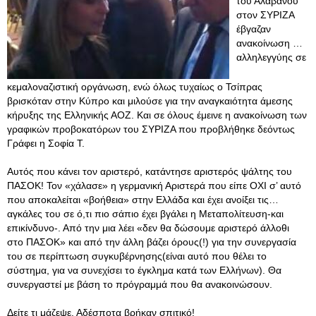
του Αλαβάνου
στον ΣΥΡΙΖΑ
έβγαζαν
ανακοίνωση …
αλληλεγγύης σε
κεμαλοναζιστική οργάνωση, ενώ όλως τυχαίως ο Τσίπρας
βρισκόταν στην Κύπρο και μιλούσε για την αναγκαιότητα άμεσης
κήρυξης της Ελληνικής ΑΟΖ. Και σε όλους έμεινε η ανακοίνωση των
γραφικών προβοκατόρων του ΣΥΡΙΖΑ που προβλήθηκε δεόντως
Γράφει η Σοφία Τ.
Αυτός που κάνει τον αριστερό, κατάντησε αριστερός ψάλτης του
ΠΑΣΟΚ! Τον «χάλασε» η γερμανική Αριστερά που είπε ΟΧΙ σ’ αυτό
που αποκαλείται «βοήθεια» στην Ελλάδα και έχει ανοίξει τις…
αγκάλες του σε ό,τι πιο σάπιο έχει βγάλει η Μεταπολίτευση-και
επικίνδυνο-. Από την μια λέει «δεν θα δώσουμε αριστερό άλλοθι
στο ΠΑΣΟΚ» και από την άλλη βάζει όρους(!) για την συνεργασία
του σε περίπτωση συγκυβέρνησης(είναι αυτό που θέλει το
σύστημα, για να συνεχίσει το έγκλημα κατά των Ελλήνων). Θα
συνεργαστεί με βάση το πρόγραμμά που θα ανακοινώσουν.
Δείτε τι μάζεψε. Αδέσποτα βρήκαν σπιτικό!