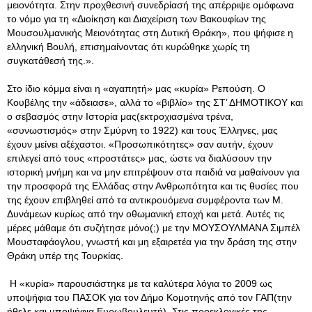
μειονότητα. Στην προχθεσινή συνεδρίασή της απέρριψε ομόφωνα
το νόμο για τη «Διοίκηση και Διαχείριση των Βακουφίων της
Μουσουλμανικής Μειονότητας στη Δυτική Θράκη», που ψήφισε η
ελληνική Βουλή, επισημαίνοντας ότι κυρώθηκε χωρίς τη
συγκατάθεσή της.».
Στο ίδιο κόμμα είναι η «αγαπητή» μας «κυρία» Ρεπούση. Ο
Κουβέλης την «άδειασε», αλλά το «βιβλίο» της ΣΤ’ ΔΗΜΟΤΙΚΟΥ και
ο σεβασμός στην Ιστορία μας(εκτροχιασμένα τρένα,
«συνωστισμός» στην Σμύρνη το 1922) και τους Έλληνες, μας
έχουν μείνει αξέχαστοι. «Προσωπικότητες» σαν αυτήν, έχουν
επιλεγεί από τους «προστάτες» μας, ώστε να διαλύσουν την
ιστορική μνήμη και να μην επιτρέψουν στα παιδιά να μαθαίνουν για
την προσφορά της Ελλάδας στην Ανθρωπότητα και τις θυσίες που
της έχουν επιβληθεί από τα αντικρουόμενα συμφέροντα των Μ.
Δυνάμεων κυρίως από την οθωμανική εποχή και μετά. Αυτές τις
μέρες μάθαμε ότι συζήτησε μόνο(;) με την ΜΟΥΣΟΥΛΜΑΝΑ Σιμπέλ
Μουσταφάογλου, γνωστή και μη εξαιρετέα για την δράση της στην
Θράκη υπέρ της Τουρκίας.
Η «κυρία» παρουσιάστηκε με τα καλύτερα λόγια το 2009 ως
υποψήφια του ΠΑΣΟΚ για τον Δήμο Κομοτηνής από τον ΓΑΠ(την
ήθελε και υποψήφια Ευρωβουλευτή). Στις προεκλογικές της