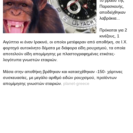
το βράδυ της
Παρασκευής,
αποδείχθηκαν
λαβράκια...
Πρόκειται για 2
κινέζους, 1
Αιγύπτιο κι έναν Ιρακινό, οι οποίοι μετέφεραν από αποθήκη, σε Ι.Χ.
φορτηγό αυτοκίνητο δέματα με διάφορα είδη ρουχισμού, τα οποία
αποτελούν είδη απομίμησης με πλαστογραφημένες ετικέτες-
λογότυπα γνωστών εταιριών.
Μέσα στην αποθήκη βρέθηκαν και κατασχέθηκαν -150- χάρτινες
συσκευασίες, με μεγάλο αριθμό ειδών ρουχισμού, προϊόντων
απομίμησης γνωστών εταιριών.
planet-greece