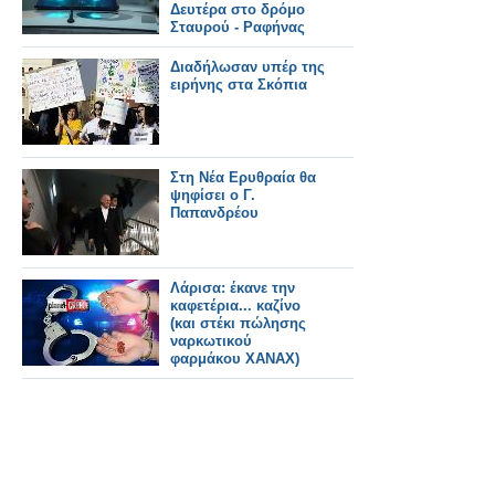
Δευτέρα στο δρόμο
Σταυρού - Ραφήνας
Διαδήλωσαν υπέρ της
ειρήνης στα Σκόπια
Στη Νέα Ερυθραία θα
ψηφίσει ο Γ.
Παπανδρέου
Λάρισα: έκανε την
καφετέρια... καζίνο
(και στέκι πώλησης
ναρκωτικού
φαρμάκου XANAX)