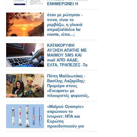
ΕΝΗΜΕΡΩΝΕΙ Η
ΕΛ.ΑΣ.
όταν με ρώτησαν -
ντινα, είναι το
ρεμβάζω, η γλυκιά
απραξία/dolce far
niente, είπα...;
ΚΑΤΑΚΟΡΥΦΗ
ΑΥΞΗΣΗ ΑΠΑΤΗΣ ΜΕ
ΜΑΙΜΟΥ SMS ΚΑΙ
mail ΑΠΌ ΑΑΔΕ,
ΕΛΤΑ, ΤΡΑΠΕΖΕΣ -Τα
«ΨΑΡΩΤΙΚΑ»
ΜΗΝΥΜΑΤΑ ΚΑΙ ΟΙ
Πόπη Μαλλιωτάκη -
ΠΑΓΙΔΕΣ
Βασίλης Λαζαρίδης:
Πρεμιέρα στους
«Escapers» με
πλουμιστές φορεσιές,
μαϊμού τσάντες και
πασαρέλα
«Μαϊμού Ozempic»
σαρώνουν το
ίντερνετ: ΗΠΑ και
Ευρώπη
προειδοποιούν για
σοβαρούς κινδύνους