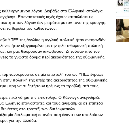
 καλλιεργημένου λόγου. Διαβάζω στα Ελληνικά ιστολόγια
αγχόνη». Επαναστατικές ιαχές έχουν κατακλύσει τις
ικότητα των λόγων δεν μετράται με τον τόνο της κραυγής.
σει τα θεμέλια του καθεστώτος.
αβε ΥΠΕΞ της Αγγλίας η αγγλική πολιτική ήταν αναφανδόν
ηνες ήταν εξαγριωμένοι με την φιλο-οθωμανική πολιτική
μας, και μας θεωρούσαν ιακωβίνους. Ζητούσαν από τον
ντες το γνωστό δόγμα περί ακεραιότητος της οθωμανικής
ίς τυμπανοκρουσίες σε μία επιστολή του ως ΥΠΕΞ έγραφε
τή στην πολιτική της υπέρ της ακεραιότητος της οθωμανικής
λεμα μέρη να συζητήσουν ηρέμως τα προβλήματά τους.
ατρεπτικό νόημα της επιστολής. Ο Κάννινγκ ανεγνώριζε
ς Έλληνες επαναστάτες και τους αναβάθμιζε σε επίπεδο
 δυνάστες στο τραπέζι των διπλωματικών
ράξει μία διπλωματική επανάσταση έναντι των υπολοίπων
ρο, για την Ελλάδα.