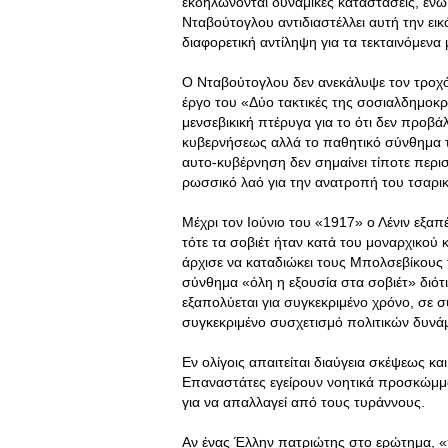
εκδηλώνονται δυναμικές καταστάσεις, ενώ
Νταβούτογλου αντιδιαστέλλει αυτή την ει
διαφορετική αντίληψη για τα τεκταινόμενα
Ο Νταβούτογλου δεν ανεκάλυψε τον τροχ
έργο του «Δύο τακτικές της σοσιαλδημοκρ
μενσεβικική πτέρυγα για το ότι δεν προβά
κυβερνήσεως αλλά το παθητικό σύνθημα τ
αυτο-κυβέρνηση δεν σημαίνει τίποτε περι
ρωσσικό λαό για την ανατροπή του τσαρι
Μέχρι τον Ιούνιο του «1917» ο Λένιν εξαπ
τότε τα σοβιέτ ήταν κατά του μοναρχικού
άρχισε να καταδιώκει τους Μπολσεβίκους τ
σύνθημα «όλη η εξουσία στα σοβιέτ» διότ
εξαπολύεται για συγκεκριμένο χρόνο, σε 
συγκεκριμένο συσχετισμό πολιτικών δυνά
Εν ολίγοις απαιτείται διαύγεια σκέψεως κα
Επαναστάτες εγείρουν νοητικά προσκώμματ
για να απαλλαγεί από τους τυράννους.
Αν ένας Έλλην πατριώτης στο ερώτημα, «