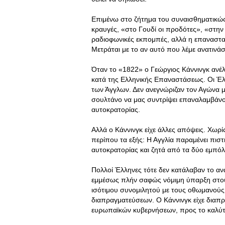
Επιμένω στο ζήτημα του συναισθηματικώς
κραυγές, «στο Γουδί οι προδότες», «στην 
ραδιοφωνικές εκπομπές, αλλά η επαναστατ
Μετράται με το αν αυτό που λέμε ανατινάσ
Όταν το «1822» ο Γεώργιος Κάννινγκ ανέλ
κατά της Ελληνικής Επαναστάσεως. Οι Έλλ
των Άγγλων. Δεν ανεγνώριζαν τον Αγώνα 
σουλτάνο να μας συντρίψει επαναλαμβάνο
αυτοκρατορίας.
Αλλά ο Κάννινγκ είχε άλλες απόψεις. Χωρ
περίπου τα εξής: Η Αγγλία παραμένει πισ
αυτοκρατορίας και ζητά από τα δύο εμπό
Πολλοί Έλληνες τότε δεν κατάλαβαν το αν
εμμέσως πλήν σαφώς νόμιμη ύπαρξη στου
ισότιμου συνομιλητού με τους οθωμανούς
διαπραγματεύσεων. Ο Κάννινγκ είχε διαπ
ευρωπαϊκών κυβερνήσεων, προς το καλύτε