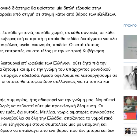
ρονικό διάστημα θα υφίσταται μία διπλή εξουσία στην
αρρέει από στιγμή σε στιγμή κάτω από βάρος των εξελίξεων,
ΠΡΟΗΓΟ
 Σε κάθε γειτονιά, σε κάθε χωριό, σε κάθε συνοικία, σε κάθε
κυβερνητική επιτροπή η οποία θα εκδίδει διατάγματα για όλα
φάλεια, υγεία, οικονομία, παιδεία. Οι κατά τόπους
ς επιτροπές και στο τέλος με την κεντρική Κυβέρνηση.
 λειτουργεί επ' ωφελεία των Ελλήνων, ούτε ζητά πιά την
α ζητούμε και εμείς την γνώμη του υπάρχοντος μοναδικού
ν υπάρχουν αδιέξοδα. Άμεσα οφείλουμε να λειτουργήσουμε σε
 οι οποίες θα αποφασίζουν συλλογικώς για τα τοπικά και
ής συμμορίας, ήτις αδιαφορεί για την γνώμη μας. Νομοθετεί
Χωρίς να σεβαστεί ούτε μία προεκλογική δέσμευση. Οι
υν εμάς, όχι αυτούς. Μειλίχια, χωρίς αιματηρές συγκρούσεις,
κοινοβούλια σε όλη την Ελλάδα, σπάζοντας το νομοθετικό
εί να εξηγήσουμε στους συμπολίτες μας με υπομονή και
νδρέου να απαλλαγεί από ένα βάρος που δεν μπορεί και δεν