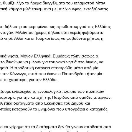
 θυμίζει λίγο τα ήρεμα διαγγέλματα του ισλαμιστού Μπιν
τική κάμερα μιλά εσκεμμένα με μειλίχιο ύφος, εκτοξεύοντας
ατη δήλωση του φερομένου ως πρωθυπουργού της Ελλάδος
ντογάν. Μιλώντας ήρεμα, δήλωσε ότι «εμείς φοβόμαστε
ό νησί. Αλλά και οι Τούρκοι ίσως να φοβούνται μήπως η
ρκικά νησιά. Μόνον Ελληνικά. Εμμέσως πλην σαφώς ο
 δικαίωμα να μιλούν για τουρκικά νησιά στο Αιγαίο, να
ησιά. Η προδοτική ενέργεια επεκυρώθη μέσα από μία
 τον Κάννινγκ, αυτό που έκανε ο Παπανδρέου ήταν μία
το χειρότερο, για την Ελλάδα.
τάζουμε ενδελεχώς το εννοιολογικό πλαίσιο των πολιτικών
μαρτυρία για την κατοχή της Πατρίδος από ομάδες απεργών,
μοθετικά διατάγματα από Εκκλησίες του Δήμου και
οποίες καταργούν τα μνημόνια που υπογράφει ο κατοχικός
ο επιχείρημα ότι τα διατάγματα δεν θα γίνουν αποδεκτά από