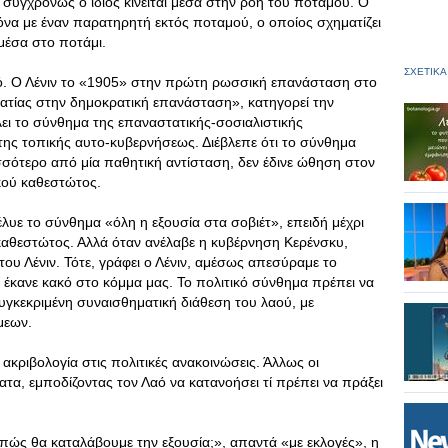
 συγχρόνως ο ίδιος κινείται μέσα στην ροή του ποταμού. Ο
κόνα με έναν παρατηρητή εκτός ποταμού, ο οποίος σχηματίζει
 μέσα στο ποτάμι.
ΣΧΕΤΙΚΑ
ό. Ο Λένιν το «1905» στην πρώτη ρωσσική επανάσταση στο
ατίας στην δημοκρατική επανάσταση», κατηγορεί την
λει το σύνθημα της επαναστατικής-σοσιαλιστικής
ης τοπικής αυτο-κυβερνήσεως. Διέβλεπε ότι το σύνθημα
σσότερο από μία παθητική αντίσταση, δεν έδινε ώθηση στον
κού καθεστώτος.
έλυε το σύνθημα «όλη η εξουσία στα σοβιέτ», επειδή μέχρι
 καθεστώτος. Αλλά όταν ανέλαβε η κυβέρνηση Κερένσκυ,
ου Λένιν. Τότε, γράφει ο Λένιν, αμέσως απεσύραμε το
ι έκανε κακό στο κόμμα μας. Το πολιτικό σύνθημα πρέπει να
συγκεκριμένη συναισθηματική διάθεση του λαού, με
μεων.
ι ακριβολογία στις πολιτικές ανακοινώσεις. Άλλως οι
α, εμποδίζοντας τον Λαό να κατανοήσει τί πρέπει να πράξει
πώς θα καταλάβουμε την εξουσία;», απαντά «με εκλογές», η