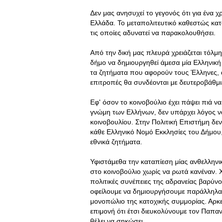
Δεν μας ανησυχεί το γεγονός ότι για ένα χ
Ελλάδα. Το μεταπολιτευτικό καθεστώς κατ
τις οποίες αδυνατεί να παρακολουθήσει.
Από την δική μας πλευρά χρειάζεται τόλμη.
δήμο να δημιουργηθεί άμεσα μία Ελληνική 
τα ζητήματα που αφορούν τους Έλληνες, ασ
επιτροπές θα συνδέονται με δευτεροβάθμιε
Εφ' όσον το κοινοβούλιο έχει πάψει πιά να
γνώμη των Ελλήνων, δεν υπάρχει λόγος ν
κοινοβουλίου. Στην Πολιτική Επιστήμη δε
κάθε Ελληνικό Νομό Εκκλησίες του Δήμου,
εθνικά ζητήματα.
Υφιστάμεθα την καταπίεση μίας ανθελληνικ
στο κοινοβούλιο χωρίς να ρωτά κανέναν. 
πολιτικές συνέπειες της αδρανείας βαρύνο
οφείλουμε να δημιουργήσουμε παράλληλα 
μονοπώλιο της κατοχικής συμμορίας. Αρκ
επιμονή ότι έτσι διευκολύνουμε τον Παπα
θέλει να σηκώσει.