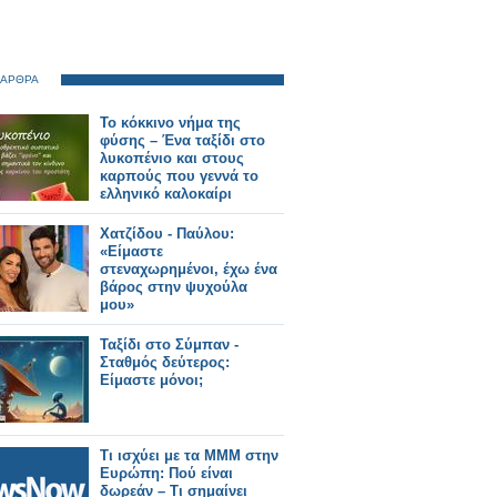
 ΑΡΘΡΑ
Το κόκκινο νήμα της
φύσης – Ένα ταξίδι στο
λυκοπένιο και στους
καρπούς που γεννά το
ελληνικό καλοκαίρι
Χατζίδου - Παύλου:
«Είμαστε
στεναχωρημένοι, έχω ένα
βάρος στην ψυχούλα
μου»
Ταξίδι στο Σύμπαν -
Σταθμός δεύτερος:
Είμαστε μόνοι;
Τι ισχύει με τα ΜΜΜ στην
Ευρώπη: Πού είναι
δωρεάν – Tι σημαίνει