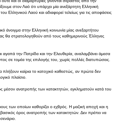
ούτε και οι διαμαρτυρίες γίνονται σεβαστές από την
είξουμε στον Λαό ότι υπάρχει μία ανεξάρτητη Ελληνική
του Ελληνικού Λαού και αδιαφορεί τελείως για τις αποφάσεις
τικό άνοιγμα στην Ελληνική κοινωνία μίας ανεξαρτήτου
ίας θα στρατολογηθούν από τους καθημερινούς Έλληνες
αι αγαπά την Πατρίδα και την Ελευθερία, αναλαμβάνει άμεσα
ος σε τομέα της επιλογής του, χωρίς πολλές διατυπώσεις.
θα πλήξουν καίρια το κατοχικό καθεστώς, αν πρώτα δεν
ογικό πλαίσιο.
 ως μέσον ανατροπής των κατακτητών, εγκληματούν κατά του
ους των οποίων καθορίζει ο εχθρός. Η μαζική αποχή και η
 βασικός όρος ανατροπής των κατακτητών. Δεν πρέπει να
 σενάριο.