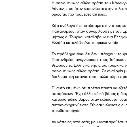
Η φαινομενικώς αθώα φράση του Κάννινγκ,
Λάντεν, που όταν εμφανίζεται στην τηλεοπ
όμως τις πιό τρομερές απειλές.
Κάτι ανάλογο διεπιστώσαμε στην πρόσφ
Παπανδρέου, όταν συνομιλούσε με τον Ερ
μήπως οι Τούρκοι καταλάβουν ένα Ελληνικ
Ελλάδα καταλάβει ένα τουρκικό νησί».
Το πρόβλημα είναι ότι δεν υπάρχουν του
Παπανδρέου ανεγνώρισε στους Τούρκους το
θεωρούν τα Ελληνικά νησιά ως τουρκικά ν
φαινομενικώς αθώα φράση. Σε αναλογία με
διπλωματική επανάσταση, αλλά τώρα προς 
Γι' αυτό επιμένω ότι πρέπει πάντα να εξε
αποφάσεων. Έχει άλλο ειδικό βάρος η δια
και άλλο ειδικό βάρος όταν εκδίδονται νο
αυτοανακηρυχθείσες Εθνοσυνελεύσεις οι 
πρωθυπουργός.
Αν κάποιος από εσάς μου αντιπαραθέσει τ