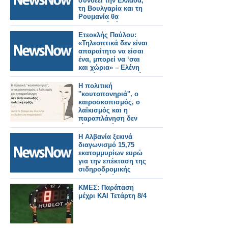
συνδέει την Ελλάδα,
τη Βουλγαρία και τη
Ρουμανία θα
επεκταθεί μέχρι την
Ουκρανία.
Ετεοκλής Παύλου:
«Τηλεοπτικά δεν είναι
απαραίτητο να είσαι
ένα, μπορεί να ‘σαι
και χώρια» – Ελένη
Χατζίδου: «Έτσι, κάθε
μέρα να το λέμε μπας
Η πολιτική
και..»
''κουτοπονηριά'', ο
καιροσκοπισμός, ο
λαϊκισμός και η
παραπλάνηση δεν
είναι ουσιώδης
πολιτική πράξη. Αυτά
Η Αλβανία ξεκινά
τα ζήσαμε και όλοι
διαγωνισμό 15,75
λέμε ότι πρέπει να
εκατομμυρίων ευρώ
σταματήσουν.
για την επέκταση της
σιδηροδρομικής
γραμμής Τίρανα-
Δυρράχιο.
ΚΜΕΣ: Παράταση
μέχρι ΚΑΙ Τετάρτη 8/4