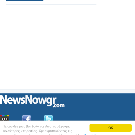
Ta cookies μας βοηθούν να σας παρέχουμε
OK
καλύτερες υπηρεσίες. Χρησιμοποιώντας τις
Οι
Ειδήσεις
του NewsNowgr.com στο
iNews