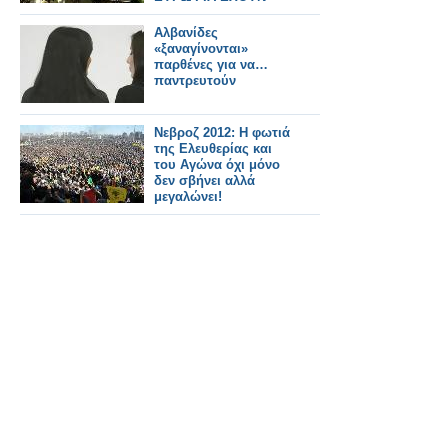
ΤΟΝ ΤΙΤΛΟ ΤΟΥ
ΑΚΑΔΗΜΑΪΚΟΥ
Αλβανίδες
«ξαναγίνονται»
παρθένες για να…
παντρευτούν
Νεβροζ 2012: Η φωτιά
της Ελευθερίας και
του Αγώνα όχι μόνο
δεν σβήνει αλλά
μεγαλώνει!