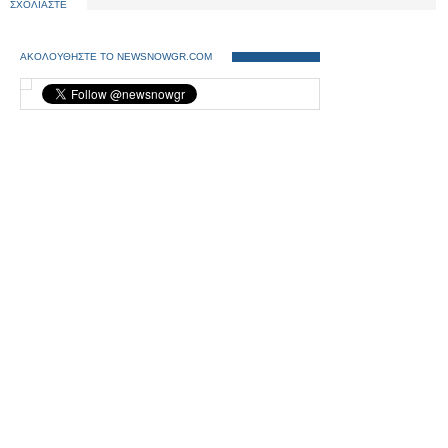
ΣΧΟΛΙΑΣΤΕ
ΑΚΟΛΟΥΘΗΣΤΕ ΤΟ NEWSNOWGR.COM