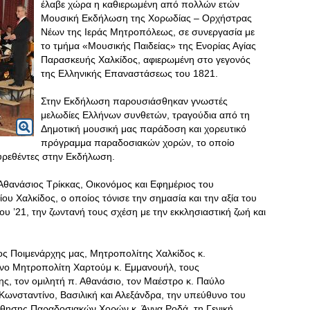
έλαβε χώρα η καθιερωμένη από πολλών ετών
Μουσική Εκδήλωση της Χορωδίας – Ορχήστρας
Νέων της Ιεράς Μητροπόλεως, σε συνεργασία με
το τμήμα «Μουσικής Παιδείας» της Ενορίας Αγίας
Παρασκευής Χαλκίδος, αφιερωμένη στο γεγονός
της Ελληνικής Επαναστάσεως του 1821.
Στην Εκδήλωση παρουσιάσθηκαν γνωστές
μελωδίες Ελλήνων συνθετών, τραγούδια από τη
Δημοτική μουσική μας παράδοση και χορευτικό
πρόγραμμα παραδοσιακών χορών, το οποίο
υρεθέντες στην Εκδήλωση.
 Αθανάσιος Τρίκκας, Οικονόμος και Εφημέριος του
ου Χαλκίδος, ο οποίος τόνισε την σημασία και την αξία του
υ ’21, την ζωντανή τους σχέση με την εκκλησιαστική ζωή και
ος Ποιμενάρχης μας, Μητροπολίτης Χαλκίδος κ.
νο Μητροπολίτη Χαρτούμ κ. Εμμανουήλ, τους
ς, τον ομιλητή π. Αθανάσιο, τον Μαέστρο κ. Παύλο
Κωνσταντίνο, Βασιλική και Αλεξάνδρα, την υπεύθυνο του
άθησης Παραδοσιακών Χορών κ. Άννα Ροδά, τη Γενική