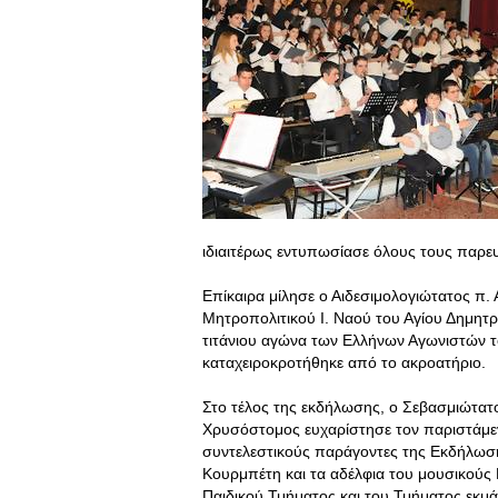
ιδιαιτέρως εντυπωσίασε όλους τους παρε
Επίκαιρα μίλησε ο Αιδεσιμολογιώτατος π.
Μητροπολιτικού Ι. Ναού του Αγίου Δημητρί
τιτάνιου αγώνα των Ελλήνων Αγωνιστών το
καταχειροκροτήθηκε από το ακροατήριο.
Στο τέλος της εκδήλωσης, ο Σεβασμιώτατ
Χρυσόστομος ευχαρίστησε τον παριστάμε
συντελεστικούς παράγοντες της Εκδήλωση
Κουρμπέτη και τα αδέλφια του μουσικούς 
Παιδικού Τμήματος και του Τμήματος εκμ