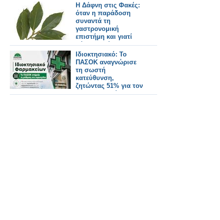
Η Δάφνη στις Φακές:
όταν η παράδοση
συναντά τη
γαστρονομική
επιστήμη και γιατί
βάζουμε φύλλα
δάφνης στις φακές!
Ιδιοκτησιακό: Το
ΠΑΣΟΚ αναγνώρισε
τη σωστή
κατεύθυνση,
ζητώντας 51% για τον
φαρμακοποιό