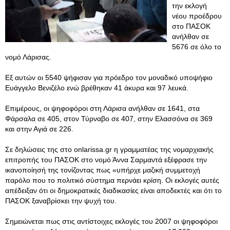
την εκλογή
νέου προέδρου
στο ΠΑΣΟΚ
ανήλθαν σε
5676 σε όλο το
νομό Λάρισας.
Εξ αυτών οι 5540 ψήφισαν για πρόεδρο τον μοναδικό υποψήφιο
Ευάγγελο Βενιζέλο ενώ βρέθηκαν 41 άκυρα και 97 λευκά.
Επιμέρους, οι ψηφοφόροι στη Λάρισα ανήλθαν σε 1641, στα
Φάρσαλα σε 405, στον Τύρναβο σε 407, στην Ελασσόνα σε 369
και στην Αγιά σε 226.
Σε δηλώσεις της στο onlarissa.gr η γραμματέας της νομαρχιακής
επιτροπής του ΠΑΣΟΚ στο νομό Άννα Σαρμαντά εξέφρασε την
ικανοποίησή της τονίζοντας πως «υπήρχε μαζική συμμετοχή
παρόλο που το πολιτικό σύστημα περνάει κρίση. Οι εκλογές αυτές
απέδειξαν ότι οι δημοκρατικές διαδικασίες είναι αποδεκτές και ότι το
ΠΑΣΟΚ ξαναβρίσκει την ψυχή του.
Σημειώνεται πως στις αντίστοιχες εκλογές του 2007 οι ψηφοφόροι