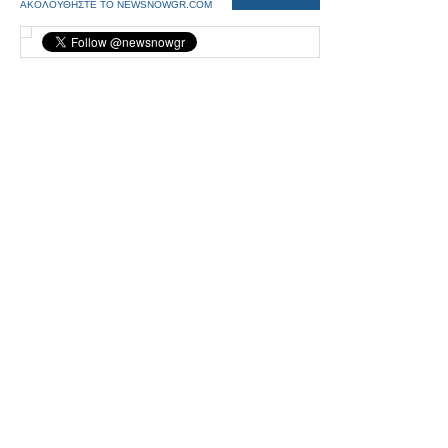
ΑΚΟΛΟΥΘΗΣΤΕ ΤΟ NEWSNOWGR.COM