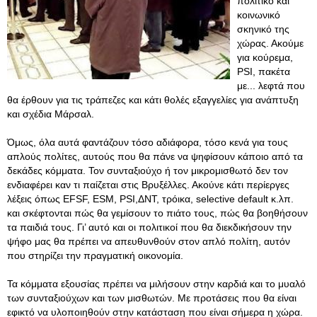
πολιτικό και
κοινωνικό
σκηνικό της
χώρας. Ακούμε
για κούρεμα,
PSI, πακέτα
με... λεφτά που
θα έρθουν για τις τράπεζες και κάτι θολές εξαγγελίες για ανάπτυξη
και σχέδια Μάρσαλ.
Όμως, όλα αυτά φαντάζουν τόσο αδιάφορα, τόσο κενά για τους
απλούς πολίτες, αυτούς που θα πάνε να ψηφίσουν κάποιο από τα
δεκάδες κόμματα. Τον συνταξιούχο ή τον μικρομισθωτό δεν τον
ενδιαφέρει καν τι παίζεται στις Βρυξέλλες. Ακούνε κάτι περίεργες
λέξεις όπως EFSF, ESM, PSI,ΔΝΤ, τρόικα, selective default κ.λπ.
και σκέφτονται πώς θα γεμίσουν το πιάτο τους, πώς θα βοηθήσουν
τα παιδιά τους. Γι’ αυτό και οι πολιτικοί που θα διεκδικήσουν την
ψήφο μας θα πρέπει να απευθυνθούν στον απλό πολίτη, αυτόν
που στηρίζει την πραγματική οικονομία.
Τα κόμματα εξουσίας πρέπει να μιλήσουν στην καρδιά και το μυαλό
των συνταξιούχων και των μισθωτών. Με προτάσεις που θα είναι
εφικτό να υλοποιηθούν στην κατάσταση που είναι σήμερα η χώρα.