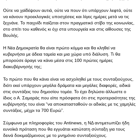
Ούτε να χαϊδέψουν αυτιά, ούτε να πουν ότι υπάρχουν λεφτά, ούτε
να κάνουν προεκλογικές υποσχέσεις και λίγες ημέρες μετά να τις
ξεχνάνε. Το παιχνίδι παίζεται στον πραγματικό στίβο της κοινωνίας,
στο σπίτι του καθενός κι όχι στα υπουργεία και στις αίθουσες της
Βουλής.
Η Νέα Δημοκρατία θα είναι πρώτο κόμμα και θα κληθεί να
κυβερνήσει με άδεια ταμεία και μια χώρα υπό διάλυση. Τι θα
μπορούσε άραγε να κάνει μέσα στις 100 πρώτες ημέρες
διακυβέρνησής της;
Το πρώτο που θα κάνει είναι να ασχοληθεί με τους συνταξιούχους,
διότι εκεί υπάρχουν μεγάλα δράματα και μεγάλες διαφορές, ειδικά
στις συντάξεις του δημοσίου τομέα. Το έχει δηλώσει άλλωστε ο
ίδιος ο Α. Σαμαράς που είπε πρόσφατα ότι στις προτεραιότητες της
κυβέρνησής του είναι “να αποκατασταθούν οι αδικίες με τις χαμηλές
συντάξεις, μέχρι τα 700 Ευρώ”.
Σύμφωνα με πληροφορίες του Antinews, η ΝΔ αντιμετωπίζει ήδη
ευνοϊκά πρόταση που θα εγγυάται κατώτατη σύνταξη για τους
δεινά δοκιμαζόμενους με το μνημόνιο συνταξιούχους.