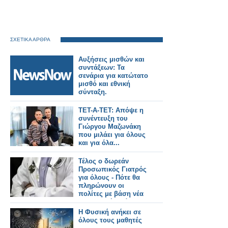
ΣΧΕΤΙΚΑ ΑΡΘΡΑ
Αυξήσεις μισθών και
συντάξεων: Τα
σενάρια για κατώτατο
μισθό και εθνική
σύνταξη.
ΤΕΤ-Α-ΤΕΤ: Απόψε η
συνέντευξη του
Γιώργου Μαζωνάκη
που μιλάει για όλους
και για όλα...
Τέλος ο δωρεάν
Προσωπικός Γιατρός
για όλους - Πότε θα
πληρώνουν οι
πολίτες με βάση νέα
υπουργική απόφαση
Η Φυσική ανήκει σε
όλους τους μαθητές