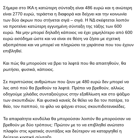
Σήμερα στο ΙΚΑ η κατώτερη σύνταξη είναι 486 ευρώ και η ανώτερη
είναι 2770 ευρώ, τεράστια η διαφορά και δείχνει και την κοινωνία
των δύο άκρων που στήνεται σιγά – σιγά. H ΝΔ σκέφτεται λοιπόν
να προτείνει κατώτερη εγγυημένη σύνταξη της τάξης των 600
ευρώ. Να μην μπορεί δηλαδή κάποιος να έχει χαμηλότερο από 600
ευρώ εισόδημα ώστε και να είναι σε θέση να ζήσει με σχετική
αξιοπρέπεια και να μπορεί να πληρώσει τα χαράτσια που του έχουν
επιβληθεί.
Και πώς θα μπορούσε να βρει τα λεφτά που θα απαιτηθούν, θα
ρωτήσει, φυσικά, κάποιος.
Σε περιπτώσεις ανθρώπων που ζουν με 480 ευρώ δεν μπορεί να
λες από πού θα βρεθούν τα λεφτά. Πρέπει να βρεθούν, αλλιώς
οδηγούμε χιλιάδες συνταξιούχους στην εξαθλίωση και στο ψάξιμο
των σκουπιδιών. Και φυσικά κανείς δε θέλει να δει τον πατέρα, το
θείο, τον παππού, το φίλο να ψάχνει στους σκουπιδοτενεκέδες.
Τα απαραίτητα κονδύλια θα μπορούσαν λοιπόν θα μπορούσαν να
βρεθούν με δύο τρόπους: Πρώτον με το να επιβληθεί ανώτατο
πλαφόν στις κρατικές συντάξεις και δεύτερον να καταργηθεί η
δεύτερη κρατική σύνταξη.