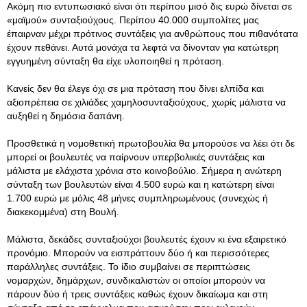
Ακόμη πιο εντυπωσιακό είναι ότι περίπου μισό δις ευρώ δίνεται σε
«μαϊμού» συνταξιούχους. Περίπου 40.000 συμπολίτες μας
έπαιρναν μέχρι πρότινος συντάξεις για ανθρώπους που πιθανότατα
έχουν πεθάνει. Αυτά μονάχα τα λεφτά να δίνονταν για κατώτερη
εγγυημένη σύνταξη θα είχε υλοποιηθεί η πρόταση.
Κανείς δεν θα έλεγε όχι σε μια πρόταση που δίνει ελπίδα και
αξιοπρέπεια σε χιλιάδες χαμηλοσυνταξιούχους, χωρίς μάλιστα να
αυξηθεί η δημόσια δαπάνη.
Προσθετικά η νομοθετική πρωτοβουλία θα μπορούσε να λέει ότι δε
μπορεί οι βουλευτές να παίρνουν υπερβολικές συντάξεις και
μάλιστα με ελάχιστα χρόνια στο κοινοβούλιο. Σήμερα η ανώτερη
σύνταξη των βουλευτών είναι 4.500 ευρώ και η κατώτερη είναι
1.700 ευρώ με μόλις 48 μήνες συμπληρωμένους (συνεχώς ή
διακεκομμένα) στη Βουλή.
Μάλιστα, δεκάδες συνταξιούχοι βουλευτές έχουν κι ένα εξαιρετικό
προνόμιο. Μπορούν να εισπράττουν δύο ή και περισσότερες
παράλληλες συντάξεις. Το ίδιο συμβαίνει σε περιπτώσεις
νομαρχών, δημάρχων, συνδικαλιστών οι οποίοι μπορούν να
πάρουν δύο ή τρεις συντάξεις καθώς έχουν δικαίωμα και στη