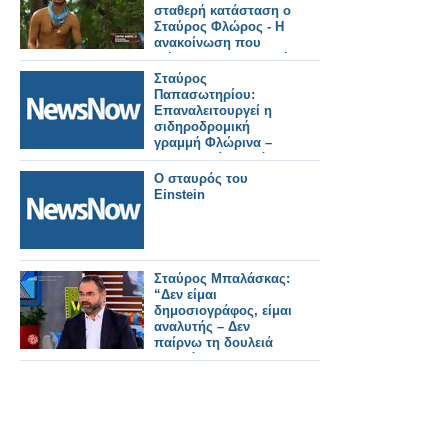
σταθερή κατάσταση ο
Σταύρος Φλώρος - Η
ανακοίνωση που
εξέδωσε η παραγωγή
Σταύρος
Παπασωτηρίου:
Επαναλειτουργεί η
σιδηροδρομική
γραμμή Φλώρινα –
Θεσσαλονίκη από την
Τρίτη 5 Μαΐου.
Ο σταυρός του
Einstein
Σταύρος Μπαλάσκας:
“Δεν είμαι
δημοσιογράφος, είμαι
αναλυτής – Δεν
παίρνω τη δουλειά
κανενός”