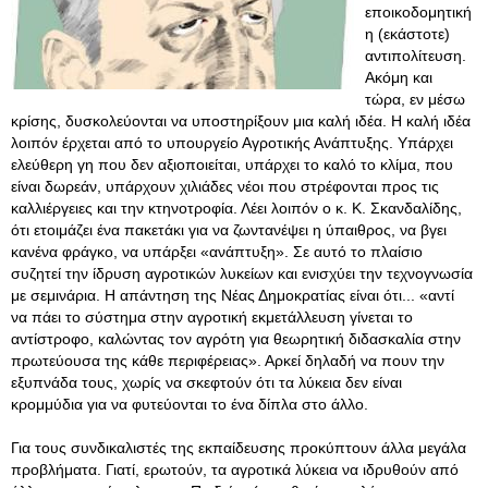
εποικοδομητική
η (εκάστοτε)
αντιπολίτευση.
Ακόμη και
τώρα, εν μέσω
κρίσης, δυσκολεύονται να υποστηρίξουν μια καλή ιδέα. Η καλή ιδέα
λοιπόν έρχεται από το υπουργείο Αγροτικής Ανάπτυξης. Υπάρχει
ελεύθερη γη που δεν αξιοποιείται, υπάρχει το καλό το κλίμα, που
είναι δωρεάν, υπάρχουν χιλιάδες νέοι που στρέφονται προς τις
καλλιέργειες και την κτηνοτροφία. Λέει λοιπόν ο κ. Κ. Σκανδαλίδης,
ότι ετοιμάζει ένα πακετάκι για να ζωντανέψει η ύπαιθρος, να βγει
κανένα φράγκο, να υπάρξει «ανάπτυξη». Σε αυτό το πλαίσιο
συζητεί την ίδρυση αγροτικών λυκείων και ενισχύει την τεχνογνωσία
με σεμινάρια. Η απάντηση της Νέας Δημοκρατίας είναι ότι... «αντί
να πάει το σύστημα στην αγροτική εκμετάλλευση γίνεται το
αντίστροφο, καλώντας τον αγρότη για θεωρητική διδασκαλία στην
πρωτεύουσα της κάθε περιφέρειας». Αρκεί δηλαδή να πουν την
εξυπνάδα τους, χωρίς να σκεφτούν ότι τα λύκεια δεν είναι
κρομμύδια για να φυτεύονται το ένα δίπλα στο άλλο.
Για τους συνδικαλιστές της εκπαίδευσης προκύπτουν άλλα μεγάλα
προβλήματα. Γιατί, ερωτούν, τα αγροτικά λύκεια να ιδρυθούν από