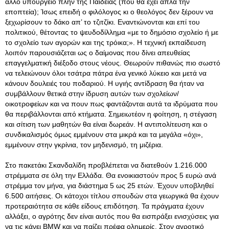
άλλο υπουργείο πλην της Παιδείας (που θα έχει απλά την
εποπτεία); Ίσως επειδή ο φιλόλογος κι ο θεολόγος δεν ξέρουν να
ξεχωρίσουν το δάκο απ’ το τζιτζίκι. Εναντιώνονται και επί του
πολιτικού, θέτοντας το ψευδοδίλλημα «με το δημόσιο σχολείο ή με
το σχολείο των αγορών και της τρόικα;». Η τεχνική εκπαίδευση
λοιπόν παρουσιάζεται ως ο δαίμονας που δίνει απευθείας
επαγγελματική διέξοδο στους νέους. Θεωρούν πιθανώς πιο σωστό
να τελειώνουν όλοι τσάτρα πάτρα ένα γενικό λύκειο και μετά να
κάνουν δουλειές του ποδαριού. Η υγιής αντίδραση θα ήταν να
συμβάλλουν θετικά στην ίδρυση αυτών των σχολείων/
οικοτροφείων και να πουν πως φαντάζονται αυτά τα ιδρύματα που
θα περιβάλλονται από κτήματα. Σημειωτέον η φοίτηση, η στέγαση
και σίτιση των μαθητών θα είναι δωρεάν. Η αντιπολίτευση και ο
συνδικαλισμός όμως εμμένουν στα μικρά και τα μεγάλα «όχι»,
εμμένουν στην γκρίνια, τον μηδενισμό, τη μιζέρια.
Στο πακετάκι Σκανδαλίδη προβλέπεται να διατεθούν 1.216.000
στρέμματα σε όλη την Ελλάδα. Θα ενοικιαστούν προς 5 ευρώ ανά
στρέμμα τον μήνα, για διάστημα 5 ως 25 ετών. Έχουν υποβληθεί
6.500 αιτήσεις. Οι κάτοχοι τίτλου σπουδών στα γεωργικά θα έχουν
προτεραιότητα σε κάθε είδους επιδότηση. Τα πράγματα έχουν
αλλάξει, ο αγρότης δεν είναι αυτός που θα εισπράξει ενισχύσεις για
να τις κάνει BMW και να παίζει πρέφα ολημερίς. Στον αγροτικό