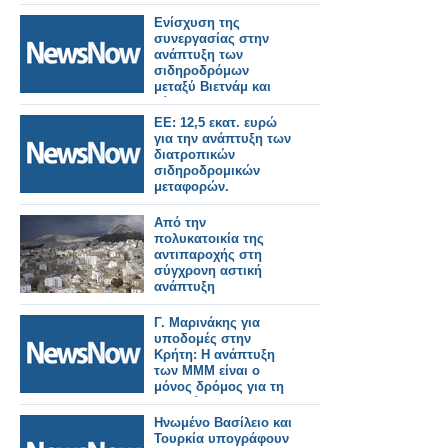
Συντονισμένη
ανάπτυξη.
Ενίσχυση της
συνεργασίας στην
ανάπτυξη των
σιδηροδρόμων
μεταξύ Βιετνάμ και
Κίνας.
ΕΕ: 12,5 εκατ. ευρώ
για την ανάπτυξη των
διατροπικών
σιδηροδρομικών
μεταφορών.
Από την
πολυκατοικία της
αντιπαροχής στη
σύγχρονη αστική
ανάπτυξη
Γ. Μαρινάκης για
υποδομές στην
Κρήτη: Η ανάπτυξη
των ΜΜΜ είναι ο
μόνος δρόμος για τη
διασφάλιση της
οδικής ασφάλειας και
Ηνωμένο Βασίλειο και
την προστασία της
Τουρκία υπογράφουν