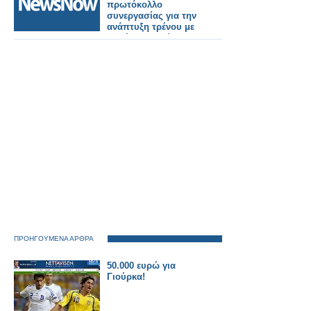
ποιότητας ζωής των
πρωτόκολλο
κατοίκων
συνεργασίας για την
ανάπτυξη τρένου με
κυψέλες καυσίμου
υδρογόνου
ΠΡΟΗΓΟΥΜΕΝΑ ΑΡΘΡΑ
50.000 ευρώ για
Γιούρκα!