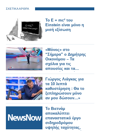
ΣΧΕΤΙΚΑ ΑΡΘΡΑ
Το E = mc² του
Einstein είναι μόνο η
μισή εξίσωση
«Μόνος» στο
“Σήμερα” ο Δημήτρης
Οικονόμου – Τα
σχόλια για τις
απουσίες και τα…
ιαματικά λουτρά»
Γιώργος Λιάγκας για
τα 10 λεπτά
καθυστέρηση : Θα το
ξεπληρώσουν μόνο
αν μου δώσουν…»
Το Βιετνάμ
αποκαλύπτει
επαναστατικό έργο
σιδηροδρόμου
υψηλής ταχύτητας,