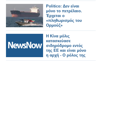
μειώνοντας τον χρόνο
ταξιδιού από το Ανόι
Politico: Δεν είναι
στον κόλπο Χαλόνγκ
μόνο το πετρέλαιο.
σε μόλις 30 λεπτά!
Έρχεται ο
«πληθωρισμός του
Ορμούζ»
Η Κίνα μόλις
κατασκεύασε
σιδηρόδρομο εντός
της ΕΕ και είναι μόνο
η αρχή - Ο ρόλος της
COSCO