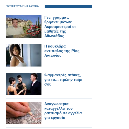
ΠΡΟΗΓΟΥΜΕΝΑ ΑΡΘΡΑ
Γεν. γραμματ.
θρησκευμάτων:
Ακροαριστεροί οι
μαθητές της
Αθωνιάδας
Ακαδημίας!
H κουκλάρα
αντίπαλος της Ρίας
Αντωνίου
Φαρμακερές ατάκες,
για το… πρώην ταίρι
σου
Αναγνώστρια
καταγγέλλει τον
ρατσισμό σε αγγελία
για εργασία