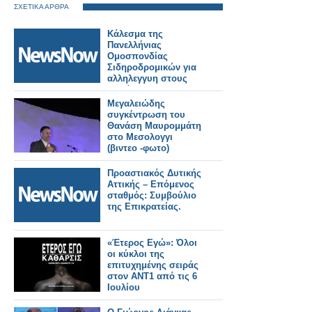
ΣΧΕΤΙΚΑ ΑΡΘΡΑ
Κάλεσμα της
Πανελλήνιας
Ομοσπονδίας
Σιδηροδρομικών για
αλληλεγγυη στους
πυρόπληκτους της
Δυτικής Αττικής.
Μεγαλειώδης
συγκέντρωση του
Θανάση Μαυρομμάτη
στο Μεσολογγι
(βιντεο -φωτο)
Προαστιακός Δυτικής
Αττικής – Επόμενος
σταθμός: Συμβούλιο
της Επικρατείας.
«Έτερος Εγώ»: Όλοι
οι κύκλοι της
επιτυχημένης σειράς
στον ΑΝΤ1 από τις 6
Ιουλίου