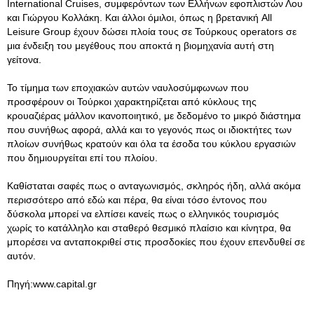
International Cruises, συμφερόντων των Ελλήνων εφοπλιστών Λου
και Γιώργου Κολλάκη. Και άλλοι όμιλοι, όπως η βρετανική All
Leisure Group έχουν δώσει πλοία τους σε Τούρκους operators σε
μια ένδειξη του μεγέθους που αποκτά η βιομηχανία αυτή στη
γείτονα.
Το τίμημα των εποχιακών αυτών ναυλοσύμφωνων που
προσφέρουν οι Τούρκοι χαρακτηρίζεται από κύκλους της
κρουαζιέρας μάλλον ικανοποιητικό, με δεδομένο το μικρό διάστημα
που συνήθως αφορά, αλλά και το γεγονός πως οι ιδιοκτήτες των
πλοίων συνήθως κρατούν και όλα τα έσοδα του κύκλου εργασιών
που δημιουργείται επί του πλοίου.
Καθίσταται σαφές πως ο ανταγωνισμός, σκληρός ήδη, αλλά ακόμα
περισσότερο από εδώ και πέρα, θα είναι τόσο έντονος που
δύσκολα μπορεί να ελπίσει κανείς πως ο ελληνικός τουρισμός
χωρίς το κατάλληλο και σταθερό θεσμικό πλαίσιο και κίνητρα, θα
μπορέσει να ανταποκριθεί στις προσδοκίες που έχουν επενδυθεί σε
αυτόν.
Πηγή:www.capital.gr