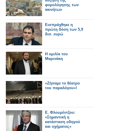
αύξηση της
φορολόγησης των
ακινήτων
Εισπράχθηκε η
πρώτη δόση των 5,9
δισ. ευρώ
Η ομιλία του
Μαρινάκη
«Ζήσαμε το θέατρο
του παραλόγου»!
Ε. Φλουρέντζου:
«Σημαντική η
κατάσταση οδηγού
και οχήματος»