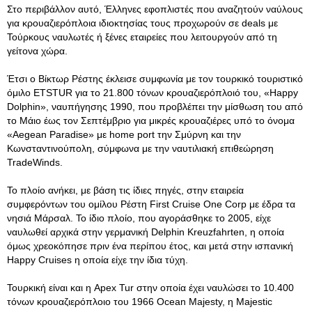
Στο περιβάλλον αυτό, Έλληνες εφοπλιστές που αναζητούν ναύλους
για κρουαζιερόπλοια ιδιοκτησίας τους προχωρούν σε deals με
Τούρκους ναυλωτές ή ξένες εταιρείες που λειτουργούν από τη
γείτονα χώρα.
Έτσι ο Βίκτωρ Ρέστης έκλεισε συμφωνία με τον τουρκικό τουριστικό
όμιλο ETSTUR για το 21.800 τόνων κρουαζιερόπλοιό του, «Happy
Dolphin», ναυπήγησης 1990, που προβλέπει την μίσθωση του από
το Μάιο έως τον Σεπτέμβριο για μικρές κρουαζιέρες υπό το όνομα
«Aegean Paradise» με home port την Σμύρνη και την
Κωνσταντινούπολη, σύμφωνα με την ναυτιλιακή επιθεώρηση
TradeWinds.
Το πλοίο ανήκει, με βάση τις ίδιες πηγές, στην εταιρεία
συμφερόντων του ομίλου Ρέστη First Cruise One Corp με έδρα τα
νησιά Μάρσαλ. Το ίδιο πλοίο, που αγοράσθηκε το 2005, είχε
ναυλωθεί αρχικά στην γερμανική Delphin Kreuzfahrten, η οποία
όμως χρεοκόπησε πριν ένα περίπου έτος, και μετά στην ισπανική
Happy Cruises η οποία είχε την ίδια τύχη.
Τουρκική είναι και η Apex Tur στην οποία έχει ναυλώσει το 10.400
τόνων κρουαζιερόπλοιο του 1966 Ocean Majesty, η Majestic