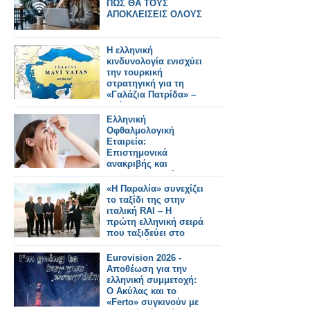
ΠΩΣ ΘΑ ΤΟΥΣ
ΑΠΟΚΛΕΙΣΕΙΣ ΟΛΟΥΣ
Η ελληνική
κινδυνολογία ενισχύει
την τουρκική
στρατηγική για τη
«Γαλάζια Πατρίδα» –
Ανάλυση του
Κωνσταντίνου
Ελληνική
Μπαλωμένου
Οφθαλμολογική
Εταιρεία:
Επιστημονικά
ανακριβής και
παραπλανητική η
διόρθωση της
«Η Παραλία» συνεχίζει
μυωπίας με σταγόνες
το ταξίδι της στην
ιταλική RAI – Η
πρώτη ελληνική σειρά
που ταξιδεύει στο
εξωτερικό
Eurovision 2026 -
Αποθέωση για την
ελληνική συμμετοχή:
Ο Ακύλας και το
«Ferto» συγκινούν με