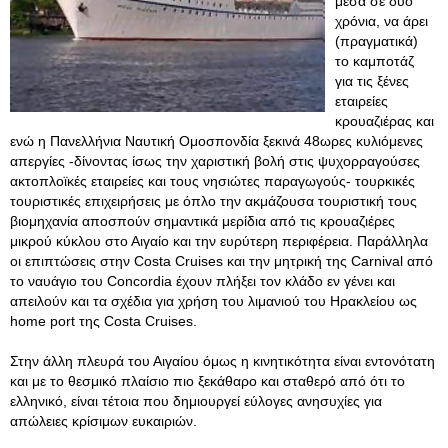
μέσα σε δύο
χρόνια, να άρει
(πραγματικά)
το καμποτάζ
για τις ξένες
εταιρείες
κρουαζιέρας και
ενώ η Πανελλήνια Ναυτική Ομοσπονδία ξεκινά 48ωρες κυλιόμενες
απεργίες -δίνοντας ίσως την χαριστική βολή στις ψυχορραγούσες
ακτοπλοϊκές εταιρείες και τους νησιώτες παραγωγούς- τουρκικές
τουριστικές επιχειρήσεις με όπλο την ακμάζουσα τουριστική τους
βιομηχανία αποσπούν σημαντικά μερίδια από τις κρουαζιέρες
μικρού κύκλου στο Αιγαίο και την ευρύτερη περιφέρεια. Παράλληλα
οι επιπτώσεις στην Costa Cruises και την μητρική της Carnival από
το ναυάγιο του Concordia έχουν πλήξει τον κλάδο εν γένει και
απειλούν και τα σχέδια για χρήση του λιμανιού του Ηρακλείου ως
home port της Costa Cruises.
Στην άλλη πλευρά του Αιγαίου όμως η κινητικότητα είναι εντονότατη
και με το θεσμικό πλαίσιο πιο ξεκάθαρο και σταθερό από ότι το
ελληνικό, είναι τέτοια που δημιουργεί εύλογες ανησυχίες για
απώλειες κρίσιμων ευκαιριών.