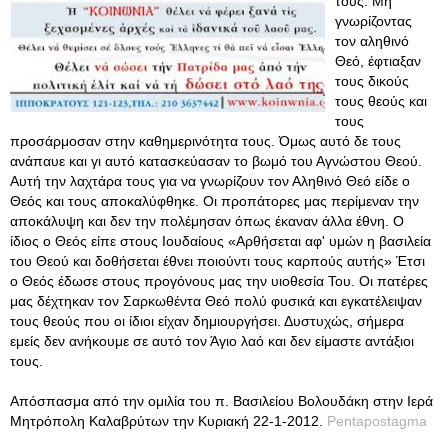
τους. Μη
γνωρίζοντας
τον αληθινό
Θεό, έφτιαξαν
τους δικούς
τους θεούς και
τους
προσάρμοσαν στην καθημερινότητα τους. Όμως αυτό δε τους
ανάπαυε και γι αυτό κατασκεύασαν το βωμό του Αγνώστου Θεού.
Αυτή την λαχτάρα τους για να γνωρίζουν τον Αληθινό Θεό είδε ο
Θεός και τους αποκαλύφθηκε. Οι προπάτορες μας περίμεναν την
αποκάλυψη και δεν την πολέμησαν όπως έκαναν άλλα έθνη. Ο
ίδιος ο Θεός είπε στους Ιουδαίους «Αρθήσεται αφ' υμών η βασιλεία
του Θεού και δοθήσεται έθνει ποιούντι τους καρπούς αυτής» Έτσι
ο Θεός έδωσε στους προγόνους μας την υιοθεσία Του. Οι πατέρες
μας δέχτηκαν τον Σαρκωθέντα Θεό πολύ φυσικά και εγκατέλειψαν
τους θεούς που οι ίδιοι είχαν δημιουργήσει. Δυστυχώς, σήμερα
εμείς δεν ανήκουμε σε αυτό τον Άγιο λαό και δεν είμαστε αντάξιοι
τους.
Απόσπασμα από την ομιλία του π. Βασιλείου Βολουδάκη στην Ιερά
Μητρόπολη Καλαβρύτων την Κυριακή 22-1-2012.
Pentapostagma