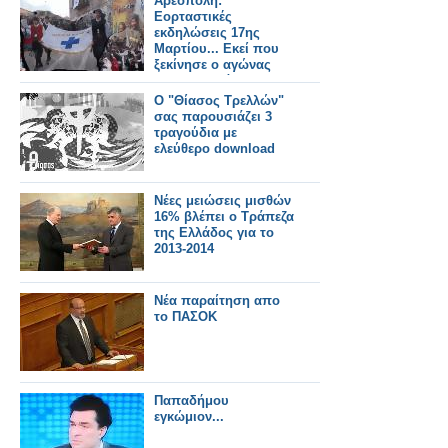
Αρεόπολη:
Εορταστικές
εκδηλώσεις 17ης
Μαρτίου... Εκεί που
ξεκίνησε ο αγώνας
της λευτεριάς
Ο "Θίασος Τρελλών"
σας παρουσιάζει 3
τραγούδια με
ελεύθερο download
Νέες μειώσεις μισθών
16% βλέπει ο Τράπεζα
της Ελλάδος για το
2013-2014
Νέα παραίτηση απο
το ΠΑΣΟΚ
Παπαδήμου
εγκώμιον...