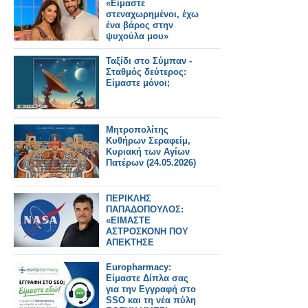
«Είμαστε
στεναχωρημένοι, έχω
ένα βάρος στην
ψυχούλα μου»
Ταξίδι στο Σύμπαν -
Σταθμός δεύτερος:
Είμαστε μόνοι;
Μητροπολίτης
Κυθήρων Σεραφείμ,
Κυριακή των Αγίων
Πατέρων (24.05.2026)
ΠΕΡΙΚΛΗΣ
ΠΑΠΑΔΟΠΟΥΛΟΣ:
«ΕΙΜΑΣΤΕ
ΑΣΤΡΟΣΚΟΝΗ ΠΟΥ
ΑΠΕΚΤΗΣΕ
ΣΥΝΕΙΔΗΣΗ» – Ο
ΗΓΕΤΗΣ ΤΗΣ NASA
Europharmacy:
ΠΙΣΩ ΑΠΟ ΤΟ Artemis
Είμαστε Δίπλα σας
II
για την Εγγραφή στο
SSO και τη νέα πύλη