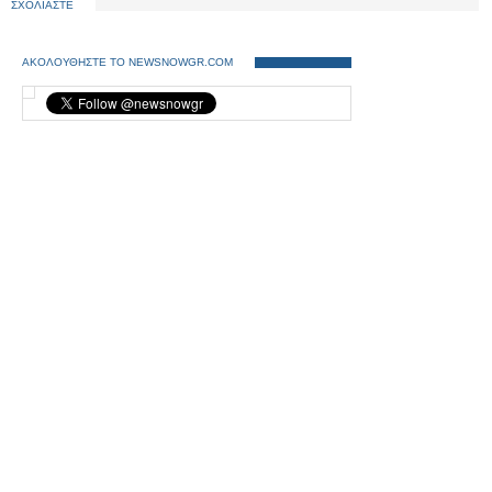
ΣΧΟΛΙΑΣΤΕ
ΑΚΟΛΟΥΘΗΣΤΕ ΤΟ NEWSNOWGR.COM