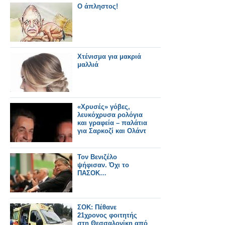
Ο άπληστος!
Χτένισμα για μακριά
μαλλιά
«Χρυσές» γόβες,
λευκόχρυσα ρολόγια
και γραφεία – παλάτια
για Σαρκοζί και Ολάντ
Τον Βενιζέλο
ψήφισαν. Όχι το
ΠΑΣΟΚ…
ΣΟΚ: Πέθανε
21χρονος φοιτητής
στη Θεσσαλονίκη από