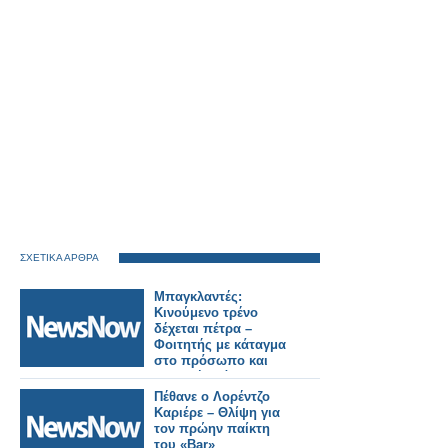
ΣΧΕΤΙΚΑ ΑΡΘΡΑ
Μπαγκλαντές:
Κινούμενο τρένο
δέχεται πέτρα –
Φοιτητής με κάταγμα
στο πρόσωπο και
σοβαρή βλάβη στην
όραση.
Πέθανε ο Λορέντζο
Καριέρε – Θλίψη για
τον πρώην παίκτη
του «Bar»