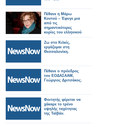
Πέθανε η Μάρω
Κοντού – Έφυγε μια
από τις
σημαντικότερες
κυρίες του ελληνικού
θεάτρου, τηλεόρασης
και κινηματογράφου
Ζω στο Κιλκίς,
εργάζομαι στη
Θεσσαλονίκη.
Πέθανε ο πρόεδρος
του ΕΟΔΑΣΑΑΜ,
Γεώργιος Δριτσάκος.
Φοιτητής φέρεται να
χάκαρε το τρένο
υψηλής ταχύτητας
της Ταϊβάν.