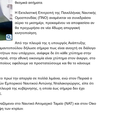
θεσμικά αιτήματα.
Η Εκτελεστική Επιτροπή της Πανελλήνιας Ναυτικής
Ομοσπονδίας (ΠΝΟ) αναμένεται να συνεδριάσει
αύριο το μεσημέρι, προκειμένου να αποφασίσει αν
θα προχωρήσει σε νέα 48ωρη απεργιακή
κινητοποίηση.
Από την πλευρά της η υπουργός Ανάπτυξης
ιαμαντοπούλου δήλωσε σήμερα πως είναι ανοιχτή σε διάλογο
οτήτων που υπάρχουν, ανέφερε δε ότι κάθε χτύπημα στην
σιά, στην εθνική οικονομία είναι χτύπημα στον άνεργο, στο
οποίους οφείλουμε να προστατεύσουμε και θα το κάνουμε
 πρωί την απεργία σε πολλά λιμάνια, ενώ στον Πειραιά ο
ν Εμπορικού Ναυτικού Αντώνης Νταλακογιώργος, είπε ότι
ν πλευρά της κυβέρνησης, η οποία έως σήμερα δεν έχει
ς.
αζόμενοι στο Ναυτικό Απομαχικό Ταμείο (ΝΑΤ) και στον Οίκο
η των κτιρίων.