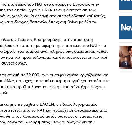
της εποπτείας του ΝΑΤ στο υπουργείο Εργασίας -την
σης του οποίου ζητά η ΠΝΟ- είναι η διασφάλιση των
ρόνια, χωρίς καμία αλλαγή στο συνταξιοδοτικό καθεστώς,
ας και ο έλεγχος δαπανών όπως συμβαίνει με όλα τα
φαλίσεων Γιώργος Κουτρουμάνης, στην πρόσφατη
 δήλωσε ότι από τη μεταφορά της εποπτείας του ΝΑΤ στο
ργαζόμενοι του ταμείου είναι πλήρως διασφαλισμένοι, καθώς
τον κρατικό προϋπολογισμό και δεν ευθύνονται οι ναυτικοί
- συνταξιούχων.
 τη στιγμή σε 72.000, ενώ οι ασφαλισμένοι εργαζόμενοι σε
αι άλλες παροχές, το ταμείο αυτή τη στιγμή χρηματοδοτείται
 κρατικό προϋπολογισμό, ενώ η μέση σύνταξη ανέρχεται,
ευρώ.
αι να μην πειραχθεί ο ΕΛΟΕΝ, ο ειδικός λογαριασμός
εποπτεύεται από το ΝΑΤ και προέρχεται αποκλειστικά από
ών. Από τον λογαριασμό αυτόν ωστόσο, οι ναυτεργάτες
υρώ, λόγω του «κουρέματος» των ομολόγων για την