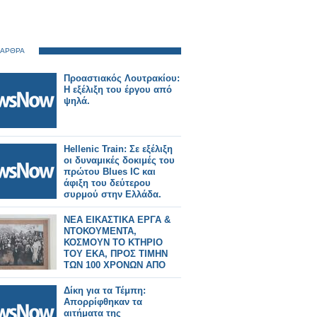
 ΑΡΘΡΑ
Προαστιακός Λουτρακίου:
Η εξέλιξη του έργου από
ψηλά.
Hellenic Train: Σε εξέλιξη
οι δυναμικές δοκιμές του
πρώτου Blues IC και
άφιξη του δεύτερου
συρμού στην Ελλάδα.
ΝΕΑ ΕΙΚΑΣΤΙΚΑ ΕΡΓΑ &
ΝΤΟΚΟΥΜΕΝΤΑ,
ΚΟΣΜΟΥΝ ΤΟ ΚΤΗΡΙΟ
ΤΟΥ ΕΚΑ, ΠΡΟΣ ΤΙΜΗΝ
ΤΩΝ 100 ΧΡΟΝΩΝ ΑΠΟ
ΤΗΝ ΑΙΜΑΤΟΒΑΜΕΝΗ
ΑΠΕΡΓΙΑ ΤΩΝ
Δίκη για τα Τέμπη:
ΚΑΠΝΕΡΓΑΤΩΝ (1926) ΤΗΣ
Απορρίφθηκαν τα
ΠΟΛΗΣ ΜΑΣ
αιτήματα της