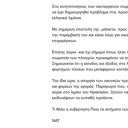
Στις κινητοποιήσεις των ναυτεργατών συ
να έχει δημιουργηθεί πρόβλημα στις προσ
ελληνικά λιμάνια.
Με σημερινή επιστολή της, μάλιστα, προς
την παρέμβασή του και κάνει λόγο για οι
επιχειρήσεων.
Επίσης αύριο -και όχι σήμερα όπως ήταν
σωματεία των πλοηγών προκειμένου να α
Σημειώνεται ότι η είσοδος και έξοδος στ
φορτηγών πλοίων που μεταφέρουν κοντέινε
Την ίδια ώρα, η απεργία των ναυτικών προ
και φορέων της αγοράς. Παραγωγοί που,
αύριο στο λιμάνι του Ηρακλείου, ζητούν ν
κινδυνέψουν τα ευπαθή προϊόντα.
Τι θέλει η κυβέρνηση-Ποια τα αιτήματα τω
ΝΑΤ