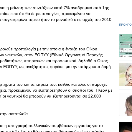
είναι η μείωση των συντάξεων κατά 7% αναδρομικά από 1ης
σίας είπε ότι θα έπρεπε να γίνει, προκειμένου να
 συγκεκριμένο ταμείο ήταν το μοναδικό στις αρχές του 2010
ΠΡΟΗΓΟ
οωθεί τροπολογία με την οποία η ένταξη του Οίκου
των ναυτικών, στον ΕΟΠΥΥ (Εθνικό Οργανισμό Παροχής
αρμοδιοτήτων, υπηρεσιών και προσωπικού. Δηλαδή ο Οίκος
ον ΕΟΠΥΥ, ως ανεξάρτητος φορέας, με την υπάρχουσα δομή
ρτήματά του και τα ιατρεία του, καθώς και όλες οι παροχές
χεία, προκειμένου να εξυπηρετηθούν οι σκοποί του. Πλέον με
 οι ναυτικοί θα μπορούν να εξυπηρετούνται σε 22.000
στην ακτοπλοΐα
ίναι η υπογραφή συλλογικών συμβάσεων εργασίας για το
ακτοπλοΐα. Για το θέμα των συμβάσεων δεν έχει υπάρξει