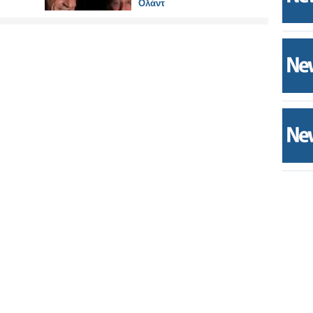
Ολάντ