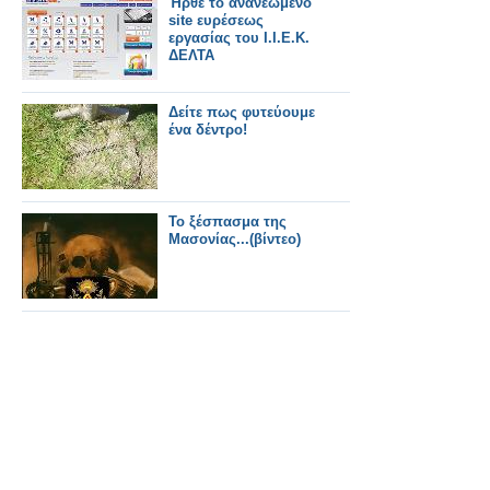
Ήρθε το ανανεωμένο
site ευρέσεως
εργασίας του Ι.Ι.Ε.Κ.
ΔΕΛΤΑ
Δείτε πως φυτεύουμε
ένα δέντρο!
Το ξέσπασμα της
Μασονίας...(βίντεο)