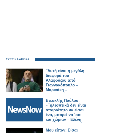
ΣΧΕΤΙΚΑ ΑΡΘΡΑ
''Αυτή είναι η μεγάλη
διαφορά του
Αλαφούζου από
Γιαννακόπουλο –
Μαρινάκη –
Μελισσανίδη''
Ετεοκλής Παύλου:
«Τηλεοπτικά δεν είναι
απαραίτητο να είσαι
ένα, μπορεί να ‘σαι
και χώρια» – Ελένη
Χατζίδου: «Έτσι, κάθε
μέρα να το λέμε μπας
Μου είπαν: Είσαι