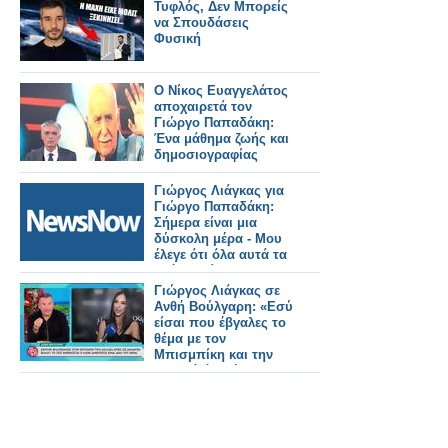
και..»
Τυφλός, Δεν Μπορείς
να Σπουδάσεις
Φυσική
Ο Νίκος Ευαγγελάτος
αποχαιρετά τον
Γιώργο Παπαδάκη:
Ένα μάθημα ζωής και
δημοσιογραφίας
Γιώργος Λιάγκας για
Γιώργο Παπαδάκη:
Σήμερα είναι μια
δύσκολη μέρα - Μου
έλεγε ότι όλα αυτά τα
χρόνια, είσαι ο
διάδοχός μου, θέλω
Γιώργος Λιάγκας σε
να ‘σαι ο διάδοχός
Ανθή Βούλγαρη: «Εσύ
μου
είσαι που έβγαλες το
θέμα με τον
Μπισμπίκη και την
Παππά ότι ζήλεψε η
Βανδή»