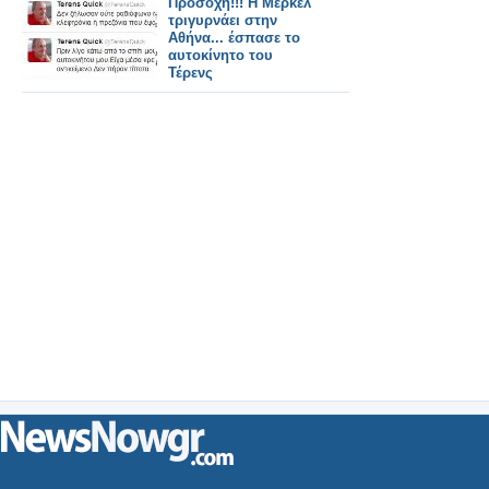
Προσοχή!!! Η Μέρκελ
τριγυρνάει στην
Αθήνα... έσπασε το
αυτοκίνητο του
Τέρενς