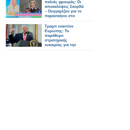
μήνες.
παλιάς φρουράς: Οι
αποκαλύψεις Σκορδά
– Ουγγαρέζου για το
παρασκήνιο στο
Φάληρο»
Τραμπ εναντίον
Ευρώπης: Το
παράθυρο
στρατηγικής
ευκαιρίας για την
Ελλάδα – Ανάλυση
του Κωνσταντίνου
Μπαλωμένου