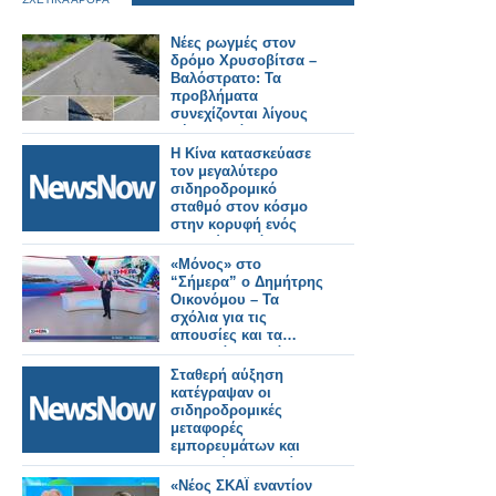
Νέες ρωγμές στον
δρόμο Χρυσοβίτσα –
Βαλόστρατο: Τα
προβλήματα
συνεχίζονται λίγους
μήνες μετά την
ασφαλτόστρωση
Η Κίνα κατασκεύασε
τον μεγαλύτερο
σιδηροδρομικό
σταθμό στον κόσμο
στην κορυφή ενός
βουνού σε μόλις 38
μήνες!
«Μόνος» στο
“Σήμερα” ο Δημήτρης
Οικονόμου – Τα
σχόλια για τις
απουσίες και τα…
ιαματικά λουτρά»
Σταθερή αύξηση
κατέγραψαν οι
σιδηροδρομικές
μεταφορές
εμπορευμάτων και
επιβατών στην Κίνα
τους πρώτους πέντε
«Νέος ΣΚΑΪ εναντίον