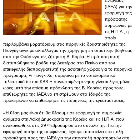
Ενεργείας
(IAEA) για την
εφαρμογή της
πρόσφατης
συμφωνίας με
τις Η.Π.Α., η
οποία
περιλαμβάνει μορατόριουμ στις πυρηνικές δραστηριότητες της
Πιονγκγιάνγκ με αντάλλαγμα την χορήγηση επισιτιστικής βοήθειας
από την Ουάσινγκτον, ζήτησε η Β. Κορέα. Η πρόταση αυτή
διατυπώθηκε το βράδυ της Δευτέρας στο Πεκίνο από τον
επικεφαλής διαπραγματευτή της ασιατικής χώρας για το πυρηνικό
πρόγραμμα, Ρι Γιονγκ-Χο, σύμφωνα με το νοτιοκορεατικό
τηλεοπτικό δίκτυο KBS Η συγκεκριμένη κίνηση γίνεται λίγες μόλις
ώρες μετά την επίσημη πρόσκληση της Β. Κορέας προς τους
επιθεωρητές της ΙΑΕΑ να επιστρέψουν στο έδαφός της
προκειμένου να επιθεωρήσει τις πυρηνικές της εγκαταστάσεις.
«Η θέση μας είναι ότι θα θέσουμε σε εφαρμογή τη συμφωνία
ανάμεσα στη Λαϊκή Δημοκρατία της Κορέας και τις Η.Π.Α. που
ανακοινώθηκε στις 29 Φεβρουαρίου στο σύνολό της. Για την
εφαρμογή αυτής της συμφωνίας, έχουμε αποστείλει επιστολή-
πρόσκληση προς την IAEA για την αποστολή παρατηρητών στη