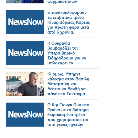
φαρμακοποιών
Επανακυκλοφορούν
τα επιβατικά τρένα
Κίνας-Βόρειας Κορέας
για πρώτη φορά μετά
από 6 χρόνια.
Η Ουκρανία
βομβαρδίζει τον
Υπερσιβηρικό
Σιδηρόδρομο για να
μπλοκάρει τα
πυρομαχικά της
Βόρειας Κορέας
Κι όμως. Υπήρχε
κάλεσμα στον Βασίλη
Μπισμπίκη και
Δέσποινα Βανδή να
πάνε στο Σύνταγμα
για να συναντήσουν
τον Πάνο Ρούτσι
Ο Κιμ Γιονγκ Ουν στο
Πεκίνο με το διάσημο
θωρακισμένο τρένο
που χρησιμοποιείται
από γενιές ηγετών
της Βόρειας Κορέας