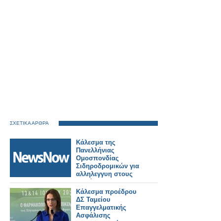
ΣΧΕΤΙΚΑ ΑΡΘΡΑ
Κάλεσμα της
Πανελλήνιας
Ομοσπονδίας
Σιδηροδρομικών για
αλληλεγγυη στους
πυρόπληκτους της
Δυτικής Αττικής.
Κάλεσμα προέδρου
ΔΣ Ταμείου
Επαγγελματικής
Ασφάλισης