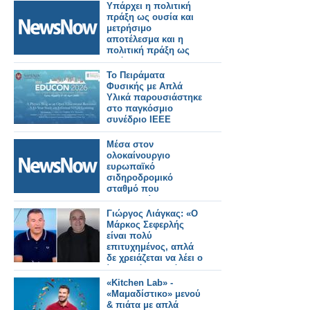
Υπάρχει η πολιτική
πράξη ως ουσία και
μετρήσιμο
αποτέλεσμα και η
πολιτική πράξη ως
πρόσκαιρες
εντυπώσεις μέσω
Το Πειράματα
διαστρέβλωσης των
Φυσικής με Απλά
γεγονότων και της
Υλικά παρουσιάστηκε
πραγματικότητας,
στο παγκόσμιο
χωρίς κανένα
συνέδριο IEEE
μετρήσιμο
EDUCON
αποτέλεσμα, απλά για
Μέσα στον
ατομική εξύψωση και
ολοκαίνουργιο
στιγμιαία
ευρωπαϊκό
ικανοποίηση.
σιδηροδρομικό
σταθμό που
χαρακτηρίστηκε ως
«μυθική κόλαση».
Γιώργος Λιάγκας: «Ο
Μάρκος Σεφερλής
είναι πολύ
επιτυχημένος, απλά
δε χρειάζεται να λέει ο
ίδιος πόσο καλά
πάει»
«Kitchen Lab» -
«Μαμαδίστικο» μενού
& πιάτα με απλά