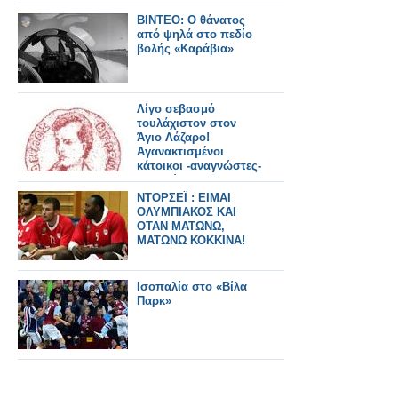
BINTEO: Ο θάνατος
από ψηλά στο πεδίο
βολής «Καράβια»
Λίγο σεβασμό
τουλάχιστον στον
Άγιο Λάζαρο!
Αγανακτισμένοι
κάτοικοι -αναγνώστες-
απευθύνονται στον
δήμαρχο Βύρωνα
ΝΤΟΡΣΕΪ : ΕΙΜΑΙ
ΟΛΥΜΠΙΑΚΟΣ ΚΑΙ
ΟΤΑΝ ΜΑΤΩΝΩ,
ΜΑΤΩΝΩ ΚΟΚΚΙΝΑ!
Ισοπαλία στο «Βίλα
Παρκ»