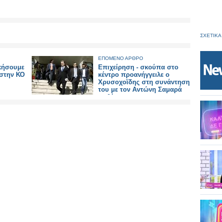
ΣΧΕΤΙΚΑ
ΕΠΟΜΕΝΟ ΑΡΘΡΟ
κήσουμε
Επιχείρηση - σκούπα στο
 στην ΚΟ
κέντρο προανήγγειλε ο
Χρυσοχοϊδης στη συνάντηση
του με τον Αντώνη Σαμαρά
με θέμα την
εγκληματικότητα..