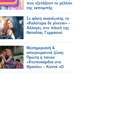
που εξετάζουν το μέλλον
της εκπομπής
Σε φάση ανανέωσης το
«Καλύτερα δε γίνεται» –
Αλλαγές στο πάνελ της
Ναταλίας Γερμανού
Μεσημεριανή &
απογευματινή ζώνη:
Πρώτη η ταινια
«Χτυποκάρδια στο
Θρανίο» – Κοντά «Ο
Ξυπνάκιας» και
«Καλύτερα δε Γίνεται»