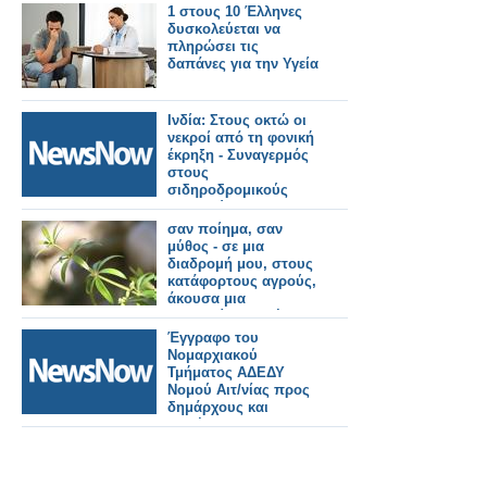
συρμούς
1 στους 10 Έλληνες
δυσκολεύεται να
πληρώσει τις
δαπάνες για την Υγεία
Ινδία: Στους οκτώ οι
νεκροί από τη φονική
έκρηξη - Συναγερμός
στους
σιδηροδρομικούς
σταθμούς
σαν ποίημα, σαν
μύθος - σε μια
διαδρομή μου, στους
κατάφορτους αγρούς,
άκουσα μια
κολλιτσίδα να λέει,
απευθυνόμενη στους
Έγγραφο του
ανθρώπους!
Νομαρχιακού
Τμήματος ΑΔΕΔΥ
Νομού Αιτ/νίας προς
δημάρχους και
προέδρους
δημοτικών
συμβουλίων για λήψη
αποφάσεων των