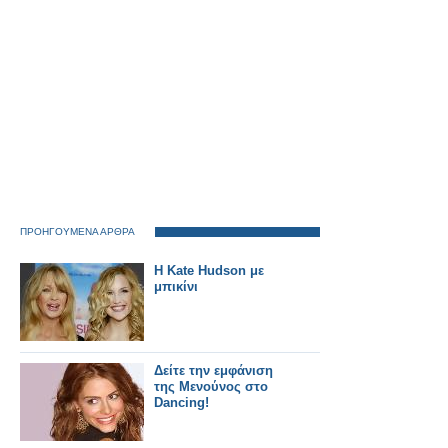
δημοτικών
συμβουλίων για την
επαναφορά του 13 ου
και 14 ου μισθού
στους δημόσιους
υπαλλήλους και
στους συνταξιούχους.
ΠΡΟΗΓΟΥΜΕΝΑ ΑΡΘΡΑ
H Kate Hudson με
μπικίνι
Δείτε την εμφάνιση
της Μενούνος στο
Dancing!