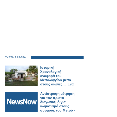
ΣΧΕΤΙΚΑ ΑΡΘΡΑ
Ιστορική –
Χρονολογική
αναφορά του
Μεσολογγίου μέσα
στους αιώνες… Ένα
ευλαβικό
προσκύνημα στους
Αντίστροφη μέτρηση
αθάνατους νεκρούς…
για τον πρώτο
200 χρόνια μετά, 10
διαγωνισμό για
Απριλίου 1826 – 10
κλιματισμό στους
Απριλίου 2026…
συρμούς του Μετρό -
Τι αλλάζει στους