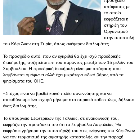
προσχέδιο
απόφασης με
το οποίο
εκφράζεται η
στήριξη του
Οργανισμού
στην αποστολή
του Κόφι Άναν στη Συρία, όπως ανέφεραν διπλωμάτες.
Το προσχέδιο αυτό, που αν εγκριθεί θα έχει ισχύ προεδρικής
διακήρυξης, συζητείται επί του παρόντος μεταξύ των 15 μελών του
Συμβουλίου. Η προεδρική διακήρυξη είναι μια απόφαση που
λαμβάνεται ομόφωνα αλλά έχει μικρότερο ειδικό βάρος από τα
ψηφίσματα του ΟΗΕ.
«Στόχος είναι να βρεθεί κοινό πεδίο συνεννόησης και να
απευθύνουμε ένα ισχυρό μήνυμα στο συριακό καθεστώς», δήλωσε
ένας διπλωμάτης.
Το υπουργείο Εξωτερικών της Γαλλίας, σε ανακοίνωσή του,
εκφράζει την προσδοκία του ότι το Συμβούλιο Ασφαλείας "θα
εκφράσει γρήγορα την υποστήριξή του στις ενέργειες του Κόφι Άναν
για τον τερματισμό της αιματηρής καταστολής και την παροχή