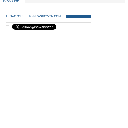
ΣΧΟΛΙΑΣΤΕ
ΑΚΟΛΟΥΘΗΣΤΕ ΤΟ NEWSNOWGR.COM