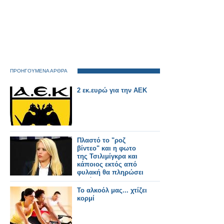
ΠΡΟΗΓΟΥΜΕΝΑ ΑΡΘΡΑ
2 εκ.ευρώ για την ΑΕΚ
Πλαστό το "ροζ
βίντεο" και η φωτο
της Τσιλιμίγκρα και
κάποιος εκτός από
φυλακή θα πληρώσει
και όλη του την
περιουσία για ηθική
To αλκοόλ μας... χτίζει
βλάβη...
κορμί