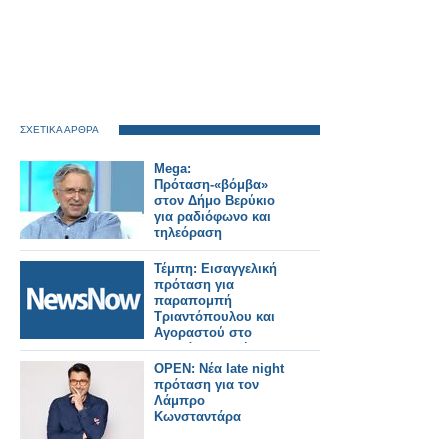
ΣΧΕΤΙΚΑ ΑΡΘΡΑ
Mega:
Πρόταση-«βόμβα»
στον Δήμο Βερύκιο
για ραδιόφωνο και
τηλεόραση
Τέμπη: Εισαγγελική
πρόταση για
παραπομπή
Τριαντόπουλου και
Αγοραστού στο
Ειδικό Δικαστήριο.
OPEN: Νέα late night
πρόταση για τον
Λάμπρο
Κωνσταντάρα