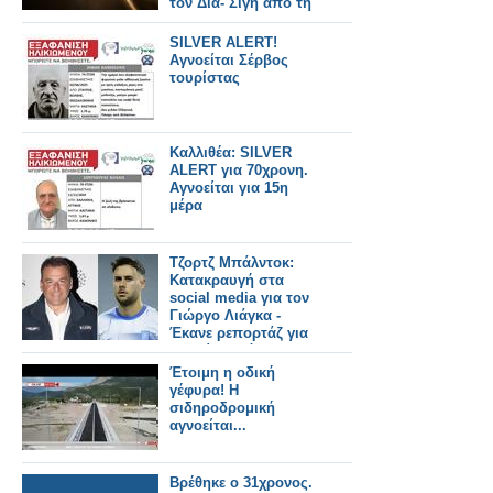
τον Δία- Σιγή από τη
NASA
SILVER ALERT!
Αγνοείται Σέρβος
τουρίστας
Καλλιθέα: SILVER
ALERT για 70χρονη.
Αγνοείται για 15η
μέρα
Τζορτζ Μπάλντοκ:
Κατακραυγή στα
social media για τον
Γιώργο Λιάγκα -
Έκανε ρεπορτάζ για
το ακίνητο όπου
πέθανε ο 31χρονος
Έτοιμη η οδική
ποδοσφαιριστής
γέφυρα! Η
σιδηροδρομική
αγνοείται...
Βρέθηκε ο 31χρονος.