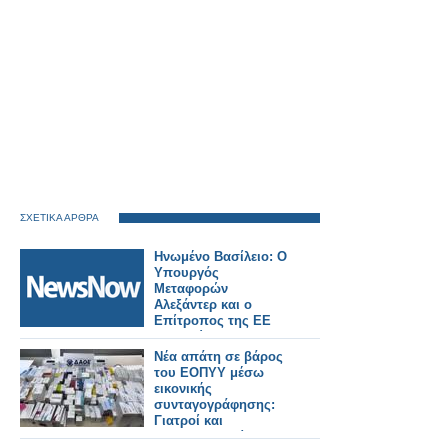
ΣΧΕΤΙΚΑ ΑΡΘΡΑ
Ηνωμένο Βασίλειο: Ο
Υπουργός
Μεταφορών
Αλεξάντερ και ο
Επίτροπος της ΕΕ
Τζιτζικώστας, θα
διασφαλίσουν την
Νέα απάτη σε βάρος
ομαλή λειτουργία των
του ΕΟΠΥΥ μέσω
συνοριακών ελέγχων
εικονικής
μέσω του EES.
συνταγογράφησης:
Γιατροί και
φαρμακοποιοί στο