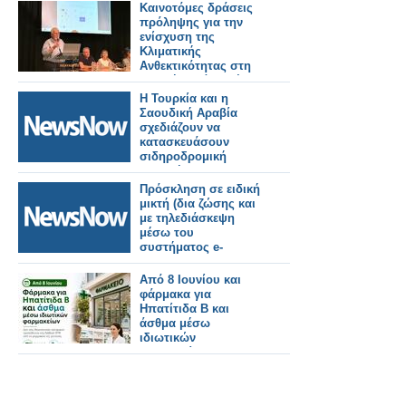
κόλπο, άνω των
Καινοτόμες δράσεις
400.000 ευρώ η ζημιά
πρόληψης για την
ενίσχυση της
Κλιματικής
Ανθεκτικότητας στη
Δυτική Ελλάδα μέσω
του έργου LIFE-IP
Η Τουρκία και η
AdaptInGR
Σαουδική Αραβία
σχεδιάζουν να
κατασκευάσουν
σιδηροδρομική
γραμμή προς την
Ευρώπη μέσω
Πρόσκληση σε ειδική
Ιορδανίας και Συρίας.
μικτή (δια ζώσης και
με τηλεδιάσκεψη
μέσω του
συστήματος e-
presence.gov.gr)
συνεδρίασης του
Από 8 Ιουνίου και
Δημοτικού
φάρμακα για
Συμβουλίου.
Ηπατίτιδα Β και
άσθμα μέσω
ιδιωτικών
φαρμακείων