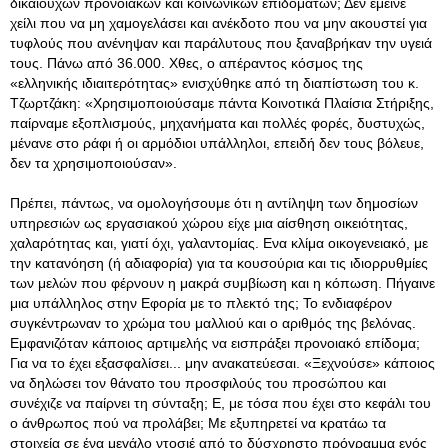
δικαιούχων προνοιακών και κοινωνικών επιδομάτων; Δεν έμεινε
χείλι που να μη χαμογελάσει και ανέκδοτο που να μην ακουστεί για
τυφλούς που ανένηψαν και παράλυτους που ξαναβρήκαν την υγειά
τους
. Πάνω από 36.000. Χθες, ο απέραντος κόσμος της
«ελληνικής ιδιαιτερότητας» ενισχύθηκε από τη διαπίστωση του κ.
Τζωρτζάκη: «Χρησιμοποιούσαμε πάντα Κοινοτικά Πλαίσια Στήριξης,
παίρναμε εξοπλισμούς, μηχανήματα και πολλές φορές, δυστυχώς,
μένανε στο ράφι ή οι αρμόδιοι υπάλληλοι, επειδή δεν τους βόλευε,
δεν τα χρησιμοποιούσαν».
Πρέπει, πάντως, να ομολογήσουμε ότι η αντίληψη των δημοσίων
υπηρεσιών ως εργασιακού χώρου είχε μια αίσθηση οικειότητας,
χαλαρότητας και, γιατί όχι, γαλαντομίας. Ενα κλίμα οικογενειακό, με
την κατανόηση (ή αδιαφορία) για τα κουσούρια και τις ιδιορρυθμίες
των μελών που φέρνουν η μακρά συμβίωση και η κόπωση. Πήγαινε
μια υπάλληλος στην Εφορία με το πλεκτό της; Το ενδιαφέρον
συγκέντρωναν το χρώμα του μαλλιού και ο αριθμός της βελόνας.
Εμφανιζόταν κάποιος αρτιμελής να εισπράξει προνοιακό επίδομα;
Για να το έχει εξασφαλίσει... μην ανακατεύεσαι. «Ξεχνούσε» κάποιος
να δηλώσει τον θάνατο του προσφιλούς του προσώπου και
συνέχιζε να παίρνει τη σύνταξη; Ε, με τόσα που έχει στο κεφάλι του
ο άνθρωπος πού να προλάβει; Με εξυπηρετεί να κρατάω τα
στοιχεία σε ένα μεγάλο ντοσιέ από το δύσχρηστο πρόγραμμα ενός