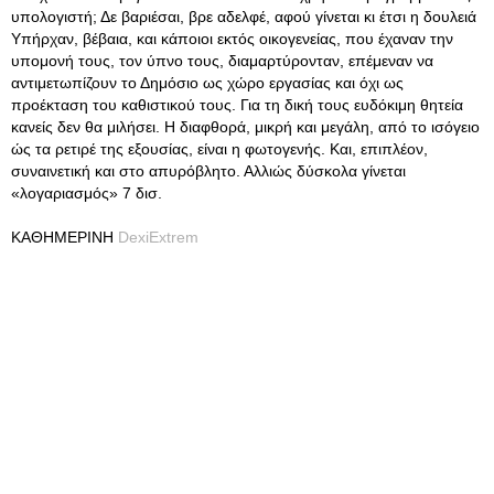
υπολογιστή; Δε βαριέσαι, βρε αδελφέ, αφού γίνεται κι έτσι η δουλειά
Υπήρχαν, βέβαια, και κάποιοι εκτός οικογενείας, που έχαναν την
υπομονή τους, τον ύπνο τους, διαμαρτύρονταν, επέμεναν να
αντιμετωπίζουν το Δημόσιο ως χώρο εργασίας και όχι ως
προέκταση του καθιστικού τους. Για τη δική τους ευδόκιμη θητεία
κανείς δεν θα μιλήσει. Η διαφθορά, μικρή και μεγάλη, από το ισόγειο
ώς τα ρετιρέ της εξουσίας, είναι η φωτογενής. Και, επιπλέον,
συναινετική και στο απυρόβλητο. Αλλιώς δύσκολα γίνεται
«λογαριασμός» 7 δισ.
ΚΑΘΗΜΕΡΙΝΗ
DexiExtrem