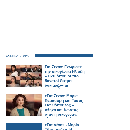
ΣΧΕΤΙΚΑ ΑΡΘΡΑ
Για Σένα»: Γνωρίστε
την οικογένεια Ηλιάδη
– Εκεί όπου οι πιο
δυνατοί δεσμοί
δοκιμάζονται
περισσότερο !
«Για Σένα»: Μαρία
Παρασύρη και Τάσος
Γιαννόπουλος –
Αθηνά και Κώστας,
όταν η οικογένεια
γίνεται καταφύγιο
«Για σένα» - Μαρία
Τζομπανάκη: Η