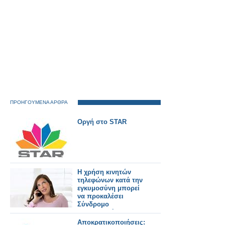
ΠΡΟΗΓΟΥΜΕΝΑ ΑΡΘΡΑ
Οργή στο STAR
Η χρήση κινητών
τηλεφώνων κατά την
εγκυμοσύνη μπορεί
να προκαλέσει
Σύνδρομο
Ελλειματικής
Προσοχής και
Αποκρατικοποιήσεις: