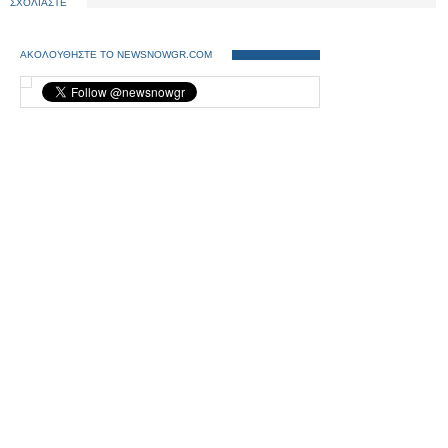
ΣΧΟΛΙΑΣΤΕ
ΑΚΟΛΟΥΘΗΣΤΕ ΤΟ NEWSNOWGR.COM