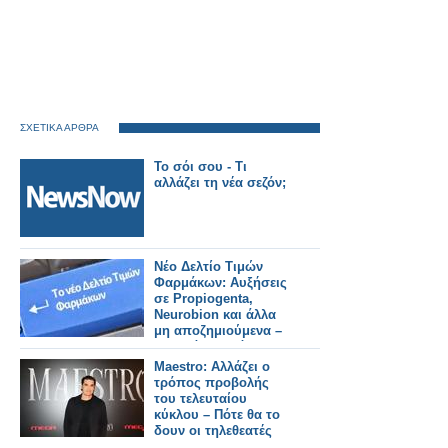
ΣΧΕΤΙΚΑ ΑΡΘΡΑ
Το σόι σου - Τι
αλλάζει τη νέα σεζόν;
Νέο Δελτίο Τιμών
Φαρμάκων: Αυξήσεις
σε Propiogenta,
Neurobion και άλλα
μη αποζημιούμενα –
Τι αλλάζει από
31/7/2026
Maestro: Αλλάζει ο
τρόπος προβολής
του τελευταίου
κύκλου – Πότε θα το
δουν οι τηλεθεατές