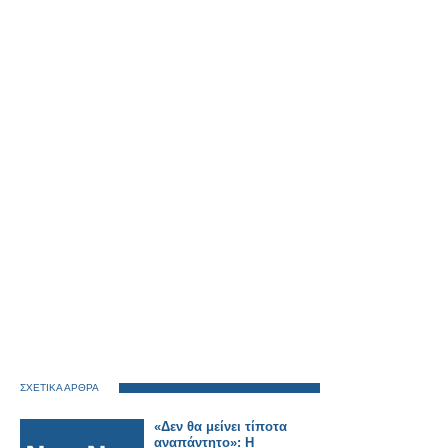
ΣΧΕΤΙΚΑ ΑΡΘΡΑ
«Δεν θα μείνει τίποτα
αναπάντητο»: Η