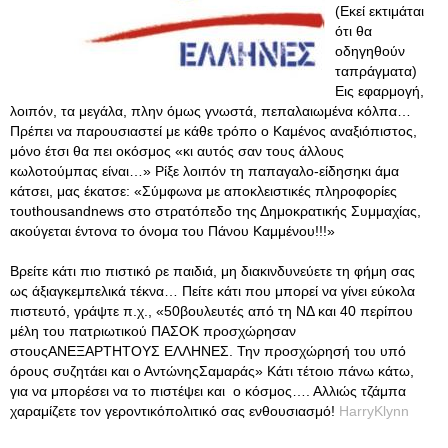
(Εκεί εκτιμάται
ότι θα
οδηγηθούν
ταπράγματα)
Εις εφαρμογή,
λοιπόν, τα μεγάλα, πλην όμως γνωστά, πεπαλαιωμένα κόλπα…
Πρέπει να παρουσιαστεί με κάθε τρόπο ο Καμένος αναξιόπιστος,
μόνο έτσι θα πει οκόσμος «κι αυτός σαν τους άλλους
κωλοτούμπας είναι…» Ρίξε λοιπόν τη παπαγαλο-είδησηκι άμα
κάτσει, μας έκατσε: «Σύμφωνα με αποκλειστικές πληροφορίες
τουthousandnews στο στρατόπεδο της Δημοκρατικής Συμμαχίας,
ακούγεται έντονα το όνομα του Πάνου Καμμένου!!!»
Βρείτε κάτι πιο πιστικό ρε παιδιά, μη διακινδυνεύετε τη φήμη σας
ως άξιαγκεμπελικά τέκνα… Πείτε κάτι που μπορεί να γίνει εύκολα
πιστευτό, γράψτε π.χ., «50βουλευτές από τη ΝΔ και 40 περίπου
μέλη του πατριωτικού ΠΑΣΟΚ προσχώρησαν
στουςΑΝΕΞΑΡΤΗΤΟΥΣ ΕΛΛΗΝΕΣ. Την προσχώρησή του υπό
όρους συζητάει και ο ΑντώνηςΣαμαράς» Κάτι τέτοιο πάνω κάτω,
για να μπορέσει να το πιστέψει και ο κόσμος…. Αλλιώς τζάμπα
χαραμίζετε τον γεροντικόπολιτικό σας ενθουσιασμό!
HarryKlynn