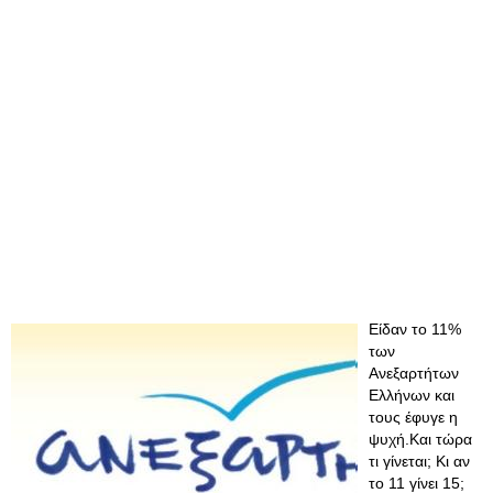
Είδαν το 11%
των
Ανεξαρτήτων
Ελλήνων και
τους έφυγε η
ψυχή.Και τώρα
τι γίνεται; Κι αν
το 11 γίνει 15;