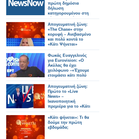
πρώτη δημόσια
δήλωση
κατηγορουμένου στη
δίκη για τα Τέμπη .
Απογευματινή ζώνη:
«The Chase» στην
κορυφή – Ανεβασμένο
και πολύ κοντά το
«Κάτι Ψήνεται»
Φωκάς Ευαγγελινός
για Eurovision: «Ο
Ακύλας θα έχει
χειλόφωνο –«Έχουμε
ετοιμάσει κάτι πολύ
όμορφο – ο Ακύλας
είναι πανέτοιμος»
Απογευματινή ζώνη:
Πρώτο το «Live
News» –
Ικανοποιητική
πρεμιέρα για το «Κάτι
Ψήνεται»
«Κάτι ψήνεται»: Τι θα
δούμε την πρώτη
εβδομάδα;