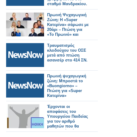
σταθμό Μανδρακίου.
Πρωινή Ψυχαγωγική
Ζώνη: Η «Super
Κατερίνα» σάρωσε με
20άρι – Πτώση για
«Το Πρωινό» και
«Buongiorno»
Τραυματισμός
κλειδούχου του ΟΣΕ
μετά από πτώση
ασανσέρ στο 414 ΣΝ.
Πρωινή ψυχαγωγική
ζώνη: Μπροστά το
«Buongiorno» –
Πτώση για «Super
Κατερίνα»
Έρχονται οι
αποφάσεις του
Υπουργείου Παιδείας
για τον αριθμό
μαθητών που θα
συγκροτεί τμήμα
Ηθικής και την