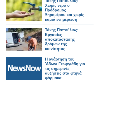
Τάκης Παπούλιας:
Χωρίς νερό ο
Πρόδρομος
Ξηρομέρου και χωρίς
καμιά ενημέρωση
Τάκης Παπούλιας:
Εργασίες
αποκατάστασης
δρόμων της
κοινότητας
Προδρόμου, στη
θητεία μου.
Η ανάρτηση του
'Αδωνι Γεωργιάδη για
τις σημερινές
αυξήσεις στα φτηνά
φάρμακα