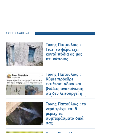
ΣΧΕΤΙΚΑ ΑΡΘΡΑ
Τακης Παπουλιας :
Γιατί το ψέμα έχει
κοντά πόδια ας μας
πει κάποιος
Τακης Παπουλιας :
Κύριε πρόεδρε
εκτίθεσαι άδικα και
βγάζεις ανακοίνωση
ότι δεν λειτουργεί η
γεώτρηση του χωριού
μας
Τάκης Παπούλιας : το
νερό τρέχει επί 5
μέρες, τα
συμπεράσματα δικά
σας