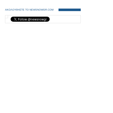
ΑΚΟΛΟΥΘΗΣΤΕ ΤΟ NEWSNOWGR.COM