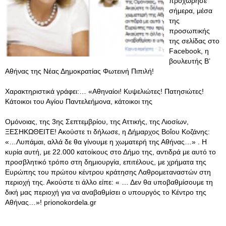
προχώρησε
σήμερα, μέσα
της
προσωπικής
της σελίδας στο
Facebook, η
βουλευτής Β’
Αθήνας της Νέας Δημοκρατίας Φωτεινή Πιπιλή!
Χαρακτηριστικά γράφει:… «Αθηναίοι! Κυψελιώτες! Πατησιώτες!
Κάτοικοι του Αγίου Παντελεήμονα, κάτοικοι της
Ομόνοιας, της 3ης Σεπτεμβρίου, της Αττικής, της Λιοσίων,
ΞΕΣΗΚΩΘΕΙΤΕ! Ακούστε τι δήλωσε, η Δήμαρχος Βοΐου Κοζάνης:
«…Λυπάμαι, αλλά δε θα γίνουμε η χωματερή της Αθήνας…» . H
κυρία αυτή, με 22.000 κατοίκους στο Δήμο της, αντιδρά με αυτό το
προσβλητικό τρόπο στη δημιουργία, επιτέλους, με χρήματα της
Ευρώπης του πρώτου κέντρου κράτησης Λαθρομεταναστών στη
περιοχή της. Ακούστε τι άλλο είπε: « … Δεν θα υποβαθμίσουμε τη
δική μας περιοχή για να αναβαθμίσει ο υπουργός το Κέντρο της
Αθήνας…»! prionokordela.gr