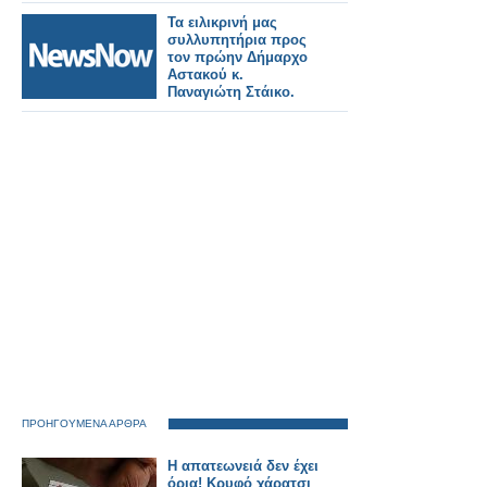
Αστακού Παναγιώτη
Στάικου
Τα ειλικρινή μας
συλλυπητήρια προς
τον πρώην Δήμαρχο
Αστακού κ.
Παναγιώτη Στάικο.
ΠΡΟΗΓΟΥΜΕΝΑ ΑΡΘΡΑ
Η απατεωνειά δεν έχει
όρια! Κρυφό χάρατσι