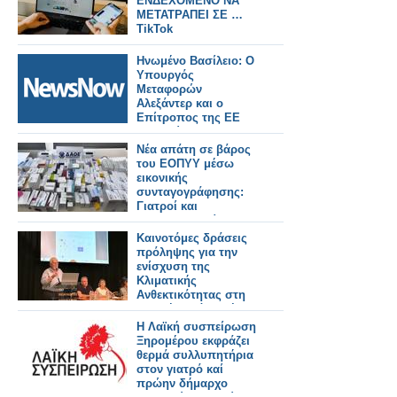
ΕΝΔΕΧΟΜΕΝΟ ΝΑ
ΜΕΤΑΤΡΑΠΕΙ ΣΕ …
TikTok
Ηνωμένο Βασίλειο: Ο
Υπουργός
Μεταφορών
Αλεξάντερ και ο
Επίτροπος της ΕΕ
Τζιτζικώστας, θα
διασφαλίσουν την
Νέα απάτη σε βάρος
ομαλή λειτουργία των
του ΕΟΠΥΥ μέσω
συνοριακών ελέγχων
εικονικής
μέσω του EES.
συνταγογράφησης:
Γιατροί και
φαρμακοποιοί στο
κόλπο, άνω των
Καινοτόμες δράσεις
400.000 ευρώ η ζημιά
πρόληψης για την
ενίσχυση της
Κλιματικής
Ανθεκτικότητας στη
Δυτική Ελλάδα μέσω
του έργου LIFE-IP
Η Λαϊκή συσπείρωση
AdaptInGR
Ξηρομέρου εκφράζει
θερμά συλλυπητήρια
στον γιατρό καί
πρώην δήμαρχο