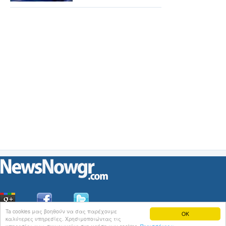
Ta cookies μας βοηθούν να σας παρέχουμε
OK
καλύτερες υπηρεσίες. Χρησιμοποιώντας τις
Οι
Ειδήσεις
του NewsNowgr.com στο
iNews