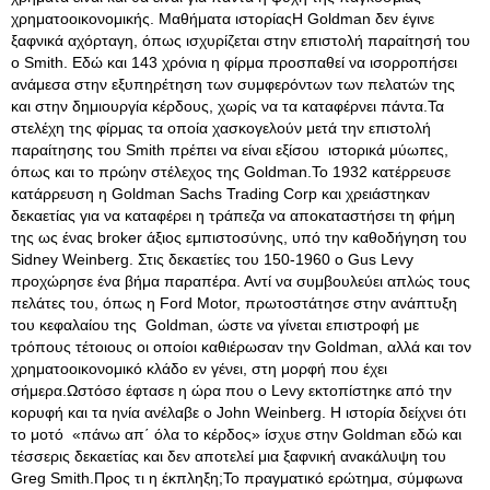
χρηματοοικονομικής. Μαθήματα ιστορίαςΗ Goldman δεν έγινε
ξαφνικά αχόρταγη, όπως ισχυρίζεται στην επιστολή παραίτησή του
ο Smith. Εδώ και 143 χρόνια η φίρμα προσπαθεί να ισορροπήσει
ανάμεσα στην εξυπηρέτηση των συμφερόντων των πελατών της
και στην δημιουργία κέρδους, χωρίς να τα καταφέρνει πάντα.Τα
στελέχη της φίρμας τα οποία χασκογελούν μετά την επιστολή
παραίτησης του Smith πρέπει να είναι εξίσου ιστορικά μύωπες,
όπως και το πρώην στέλεχος της Goldman.Το 1932 κατέρρευσε
κατάρρευση η Goldman Sachs Trading Corp και χρειάστηκαν
δεκαετίας για να καταφέρει η τράπεζα να αποκαταστήσει τη φήμη
της ως ένας broker άξιος εμπιστοσύνης, υπό την καθοδήγηση του
Sidney Weinberg. Στις δεκαετίες του 150-1960 o Gus Levy
προχώρησε ένα βήμα παραπέρα. Αντί να συμβουλεύει απλώς τους
πελάτες του, όπως η Ford Motor, πρωτοστάτησε στην ανάπτυξη
του κεφαλαίου της Goldman, ώστε να γίνεται επιστροφή με
τρόπους τέτοιους οι οποίοι καθιέρωσαν την Goldman, αλλά και τον
χρηματοοικονομικό κλάδο εν γένει, στη μορφή που έχει
σήμερα.Ωστόσο έφτασε η ώρα που ο Levy εκτοπίστηκε από την
κορυφή και τα ηνία ανέλαβε ο John Weinberg. Η ιστορία δείχνει ότι
το μοτό «πάνω απ΄ όλα το κέρδος» ίσχυε στην Goldman εδώ και
τέσσερις δεκαετίας και δεν αποτελεί μια ξαφνική ανακάλυψη του
Greg Smith.Προς τι η έκπληξη;Το πραγματικό ερώτημα, σύμφωνα