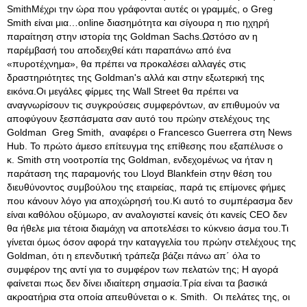
SmithΜέχρι την ώρα που γράφονται αυτές οι γραμμές, ο Greg
Smith είναι μια…online διασημότητα και σίγουρα η πιο ηχηρή
παραίτηση στην ιστορία της Goldman Sachs.Ωστόσο αν η
παρέμβασή του αποδειχθεί κάτι παραπάνω από ένα
«πυροτέχνημα», θα πρέπει να προκαλέσει αλλαγές στις
δραστηριότητες της Goldman's αλλά και στην εξωτερική της
εικόνα.Οι μεγάλες φίρμες της Wall Street θα πρέπει να
αναγνωρίσουν τις συγκρούσεις συμφερόντων, αν επιθυμούν να
αποφύγουν ξεσπάσματα σαν αυτό του πρώην στελέχους της
Goldman Greg Smith, αναφέρει ο Francesco Guerrera στη News
Hub
. Το πρώτο άμεσο επίτευγμα της επίθεσης που εξαπέλυσε ο
κ. Smith στη νοοτροπία της Goldman, ενδεχομένως να ήταν η
παράταση της παραμονής του Lloyd Blankfein στην θέση του
διευθύνοντος συμβούλου της εταιρείας, παρά τις επίμονες φήμες
που κάνουν λόγο για αποχώρησή του.Κι αυτό το συμπέρασμα δεν
είναι καθόλου οξύμωρο, αν αναλογιστεί κανείς ότι κανείς CEO δεν
θα ήθελε μια τέτοια διαμάχη να αποτελέσει το κύκνειο άσμα του.Τι
γίνεται όμως όσον αφορά την καταγγελία του πρώην στελέχους της
Goldman, ότι η επενδυτική τράπεζα βάζει πάνω απ΄ όλα το
συμφέρον της αντί για το συμφέρον των πελατών της; Η αγορά
φαίνεται πως δεν δίνει ιδιαίτερη σημασία.Τρία είναι τα βασικά
ακροατήρια στα οποία απευθύνεται ο κ. Smith. Οι πελάτες της, οι