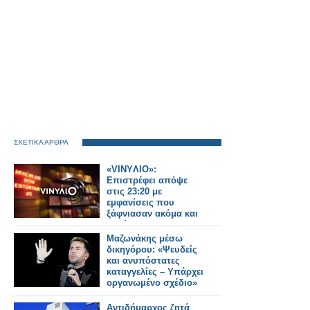
ΣΧΕΤΙΚΑ ΑΡΘΡΑ
«VINYΛΙΟ»:
Επιστρέφει απόψε
στις 23:20 με
εμφανίσεις που
ξάφνιασαν ακόμα και
την ίδια τη
Eurovision...
Μαζωνάκης μέσω
δικηγόρου: «Ψευδείς
και ανυπόστατες
καταγγελίες – Υπάρχει
οργανωμένο σχέδιο»
Αντιδήμαρχος ζητά