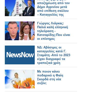
αποζημίωση από τον
Δήμο Αγρινίου μετά
από επίθεση σκύλου
– Καταγγελίες της
παράταξης Πιστιόλα
και πλήρη
Γιώργος Λιάγκας:
επιβεβαίωση των
Παλιά καλή ελληνική
θέσεών της
τηλεόραση -
Κατσαρίδης:Που είναι
οι επίσημες
καταγγελίες;
ΝΔ: Αβάσιμες οι
καταγγελίες κατά Γ.
Σταμάτη -Από το 2023
είχαν διαγραφεί τα
τραπεζικά χρέη
συγγενών θυμάτων
στα Τέμπη
Με ποιον κάνει
ποδαρικό η Φαίη
Σκορδά στη νέα
σεζόν;