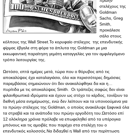
πρώην
στελέχους της
Goldman
Sachs, Greg
Smith,
προκάλεσε
σάλο στους
κόλπους της Wall Street.Το κορυφαίο στέλεχος της επενδυτικής
φίρμας έβγαλε στη φόρα τα άπλυτα της Goldman με μια
εκκωφαντική παραίτηση γεμάτη καταγγελίες για τον αμφιλεγόμενο
τρόπο λειτουργίας της.
Ωστόσο, επτά ημέρες μετά, τώρα που ο θόρυβος από τις
αποκαλύψεις έχει καταλαγιάσει, όλο και περισσότερες δημόσιες
παρεμβάσεις σημειώνουν ότι δεν ανακαλύφθηκε δα και η…
πυρίτιδα με τις αποκαλύψεις Smith. Οι τράπεζες σαφώς δεν είναι
φιλανθρωπικά ιδρύματα και έχουν ως στόχο το κέρδος, τονίζουν τα
διεθνή μέσα ενημέρωσης, ενώ δεν λείπουν και τα υπονοούμενα για
το πρώην στέλεχος της Goldman, ο οποίος ανακάλυψε ξαφνικά όλα
τα στραβά και τα ανάποδα του πρώην εργοδότη του.Ωστόσο επί
12 ολόκληρα χρόνια πρόλαβε να επωφεληθεί από τα υπέρογκα
μπόνους και τις αμοιβές που παρέχει στα στελέχη του ο
επενδυτικός κολοσσός.Να διδαχθεί η Wall από την περίπτωση