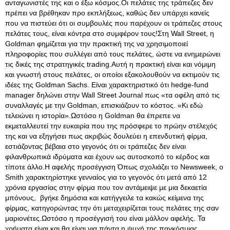
ανταγωνιστές της και ο έξω κόσμος.Οι πελάτες της τράπεζες δεν
πρέπει να βρέθηκαν προ εκπλήξεως, καθώς δεν υπάρχει κανείς
που να πιστεύει ότι οι συμβουλές που παρέχουν οι τράπεζες στους
πελάτες τους, είναι κόντρα στο συμφέρον τους!Στη Wall Street, η
Goldman φημίζεται για την πρακτική της να χρησιμοποιεί
πληροφορίες που συλλέγει από τους πελάτες, ώστε να ενημερώνει
τις δικές της στρατηγικές trading.Αυτή η πρακτική είναι και νόμιμη
και γνωστή στους πελάτες, οι οποίοι εξακολουθούν να εκτιμούν τις
ιδέες της Goldman Sachs. Είναι χαρακτηριστικό ότι hedge-fund
manager δηλώνει στην Wall Street Journal πως «τα οφέλη από τις
συναλλαγές με την Goldman, επισκιάζουν το κόστος. «Κι εδώ
τελειώνει η ιστορία».Ωστόσο η Goldman θα έπρεπε να
εκμεταλλευτεί την ευκαιρία που της πρόσφερε το πρώην στέλεχός
της και να εξηγήσει πως ακριβώς δουλεύει η επενδυτική φίρμα,
εστιάζοντας βέβαια στο γεγονός ότι οι τράπεζες δεν είναι
φιλανθρωπικά ιδρύματα και έχουν ως αυτοσκοπό το κέρδος και
τίποτε άλλο.Η αφελής προσέγγιση Όπως σχολιάζει το Newsweek, ο
Smith χαρακτηρίστηκε γενναίος για το γεγονός ότι μετά από 12
χρόνια εργασίας στην φίρμα που τον αντάμειψε με μια δεκαετία
μπόνους, βγήκε δημόσια και κατήγγειλε τα κακώς κείμενα της
φίρμας, κατηγορώντας την ότι μεταχειρίζεται τους πελάτες της σαν
μαριονέτες.Ωστόσο η προσέγγισή του είναι μάλλον αφελής. Τα
χρήματα είναι και θα είναι για πάντα η ψυχή της παγκόσμιας