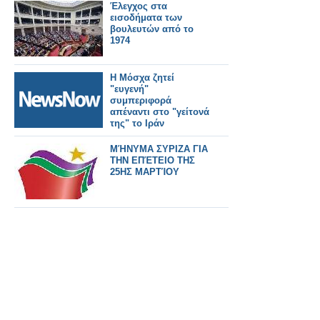
Έλεγχος στα
εισοδήματα των
βουλευτών από το
1974
Η Μόσχα ζητεί
"ευγενή"
συμπεριφορά
απέναντι στο "γείτονά
της" το Ιράν
ΜΉΝΥΜΑ ΣΥΡΙΖΑ ΓΙΑ
ΤΗΝ ΕΠΈΤΕΙΟ ΤΗΣ
25ΗΣ ΜΑΡΤΊΟΥ